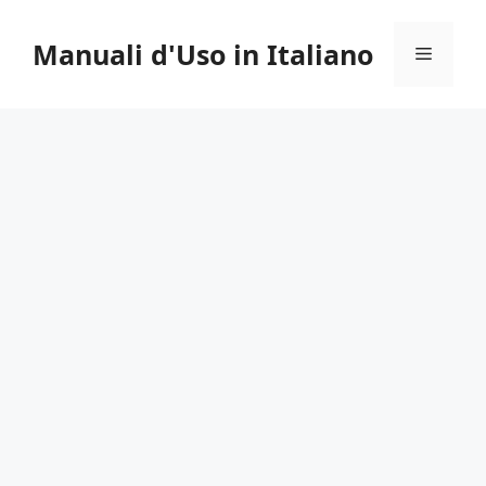
Vai
al
Manuali d'Uso in Italiano
Menu
contenuto