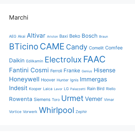
Marchi
Altivar
Bosch
Beko
Baxi
AEG
Akai
Ariston
Braun
CAME
BTicino
Candy
Comfee
Comelit
FAAC
Electrolux
Daikin
Edilkamin
Fantini Cosmi
Hisense
Franke
Ferroli
Genius
Honeywell
Immergas
Hoover
Hunter
Ignis
Indesit
Rain Bird
Kooper
Laica
LG
Riello
Lavor
Palazzetti
Urmet
Vemer
Rowenta
Siemens
Toro
Vimar
Whirlpool
Vortice
Vorwerk
Zephir