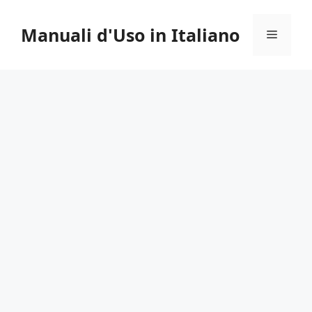
Vai
al
Manuali d'Uso in Italiano
Menu
contenuto