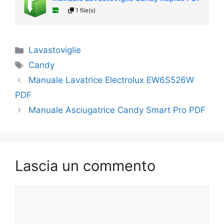
1 file(s)
Categorie
Lavastoviglie
Tag
Candy
Manuale Lavatrice Electrolux EW6S526W
PDF
Manuale Asciugatrice Candy Smart Pro PDF
Lascia un commento
Commento