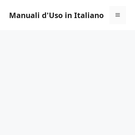
Vai
al
Manuali d'Uso in Italiano
Menu
contenuto