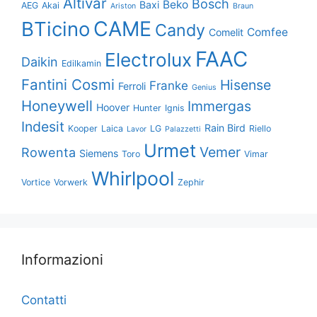
Altivar
Bosch
Beko
Baxi
AEG
Akai
Ariston
Braun
CAME
BTicino
Candy
Comfee
Comelit
FAAC
Electrolux
Daikin
Edilkamin
Fantini Cosmi
Hisense
Franke
Ferroli
Genius
Honeywell
Immergas
Hoover
Hunter
Ignis
Indesit
Rain Bird
Kooper
Laica
LG
Riello
Lavor
Palazzetti
Urmet
Vemer
Rowenta
Siemens
Toro
Vimar
Whirlpool
Vortice
Vorwerk
Zephir
Informazioni
Contatti