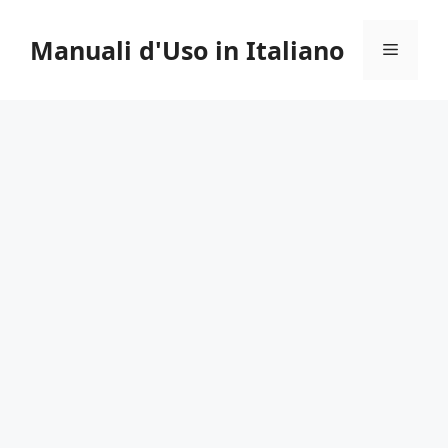
Vai
al
Manuali d'Uso in Italiano
Menu
contenuto