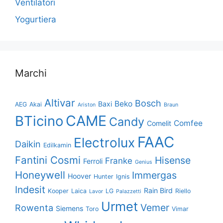
Ventilatori
Yogurtiera
Marchi
Altivar
Bosch
Beko
Baxi
AEG
Akai
Ariston
Braun
CAME
BTicino
Candy
Comfee
Comelit
FAAC
Electrolux
Daikin
Edilkamin
Fantini Cosmi
Hisense
Franke
Ferroli
Genius
Honeywell
Immergas
Hoover
Hunter
Ignis
Indesit
Rain Bird
Kooper
Laica
LG
Riello
Lavor
Palazzetti
Urmet
Vemer
Rowenta
Siemens
Toro
Vimar