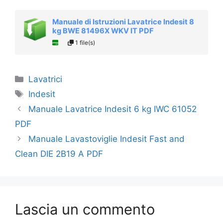
Manuale di Istruzioni Lavatrice Indesit 8
kg BWE 81496X WKV IT PDF
1 file(s)
Categorie
Lavatrici
Tag
Indesit
Manuale Lavatrice Indesit 6 kg​ IWC 61052
PDF
Manuale Lavastoviglie Indesit Fast and
Clean DIE 2B19 A PDF
Lascia un commento