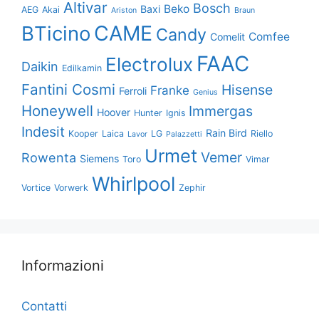
Altivar
Bosch
Beko
Baxi
AEG
Akai
Ariston
Braun
CAME
BTicino
Candy
Comfee
Comelit
FAAC
Electrolux
Daikin
Edilkamin
Fantini Cosmi
Hisense
Franke
Ferroli
Genius
Honeywell
Immergas
Hoover
Hunter
Ignis
Indesit
Rain Bird
Kooper
Laica
LG
Riello
Lavor
Palazzetti
Urmet
Vemer
Rowenta
Siemens
Toro
Vimar
Whirlpool
Vortice
Vorwerk
Zephir
Informazioni
Contatti