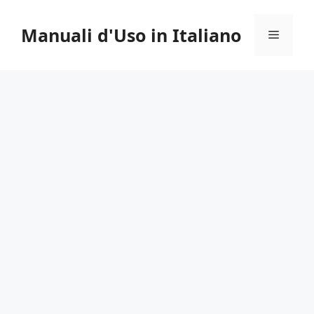
Vai
al
Manuali d'Uso in Italiano
Menu
contenuto