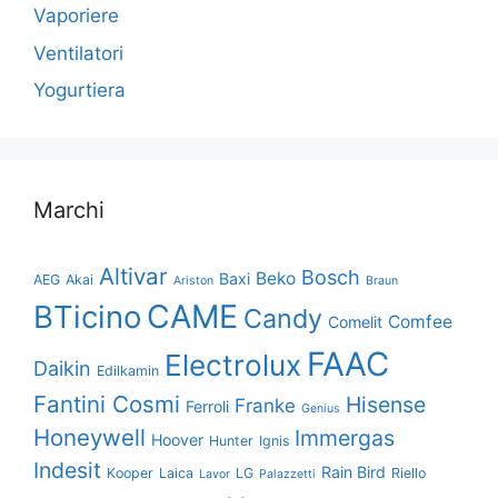
Vaporiere
Ventilatori
Yogurtiera
Marchi
Altivar
Bosch
Beko
Baxi
AEG
Akai
Ariston
Braun
CAME
BTicino
Candy
Comfee
Comelit
FAAC
Electrolux
Daikin
Edilkamin
Fantini Cosmi
Hisense
Franke
Ferroli
Genius
Honeywell
Immergas
Hoover
Hunter
Ignis
Indesit
Rain Bird
Kooper
Laica
LG
Riello
Lavor
Palazzetti