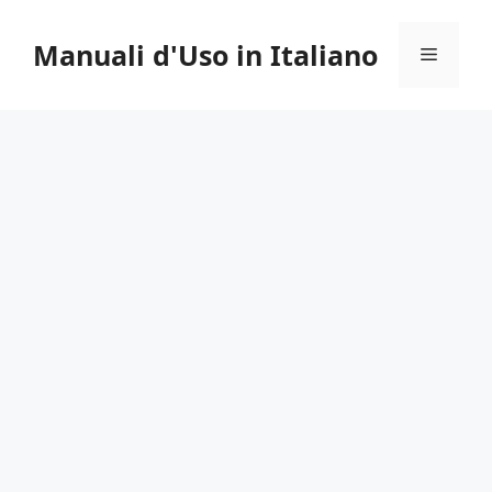
Vai
al
Manuali d'Uso in Italiano
Menu
contenuto