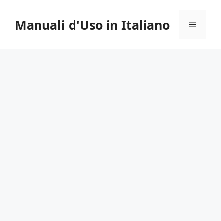
Vai
al
Manuali d'Uso in Italiano
Menu
contenuto