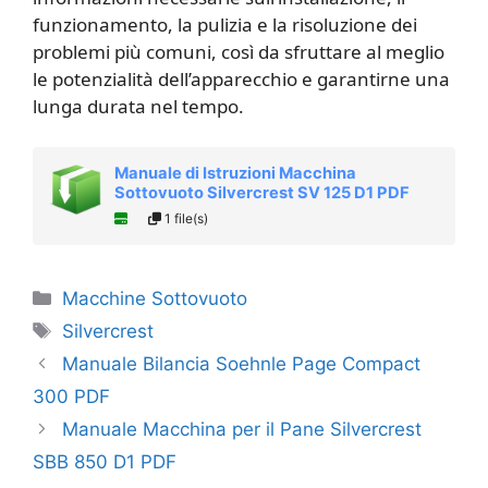
funzionamento, la pulizia e la risoluzione dei
problemi più comuni, così da sfruttare al meglio
le potenzialità dell’apparecchio e garantirne una
lunga durata nel tempo.
Manuale di Istruzioni Macchina
Sottovuoto Silvercrest SV 125 D1 PDF
1 file(s)
Categorie
Macchine Sottovuoto
Tag
Silvercrest
Manuale Bilancia Soehnle Page Compact
300 PDF
Manuale Macchina per il Pane Silvercrest
SBB 850 D1 PDF