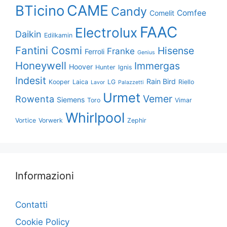
CAME
BTicino
Candy
Comfee
Comelit
FAAC
Electrolux
Daikin
Edilkamin
Fantini Cosmi
Hisense
Franke
Ferroli
Genius
Honeywell
Immergas
Hoover
Hunter
Ignis
Indesit
Rain Bird
Kooper
Laica
LG
Riello
Lavor
Palazzetti
Urmet
Vemer
Rowenta
Siemens
Toro
Vimar
Whirlpool
Vortice
Vorwerk
Zephir
Informazioni
Contatti
Cookie Policy