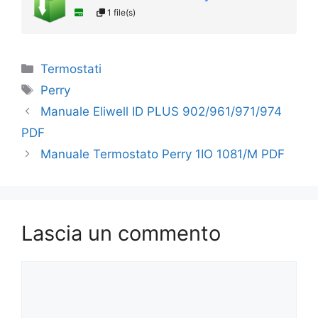
1 file(s)
Categorie
Termostati
Tag
Perry
Manuale Eliwell ID PLUS 902/961/971/974
PDF
Manuale Termostato Perry 1IO 1081/M PDF
Lascia un commento
Commento