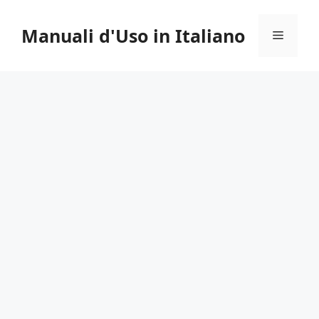
Vai
al
Manuali d'Uso in Italiano
Menu
contenuto