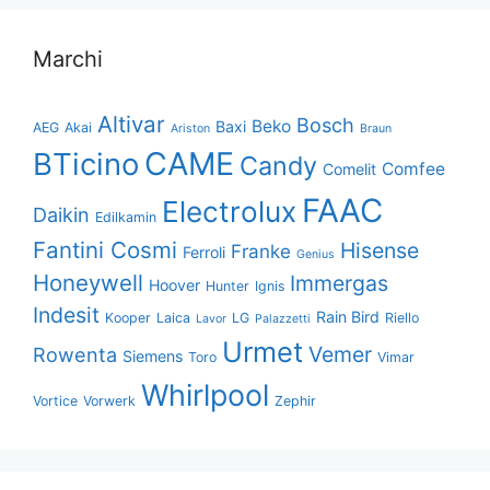
Marchi
Altivar
Bosch
Beko
Baxi
AEG
Akai
Ariston
Braun
CAME
BTicino
Candy
Comfee
Comelit
FAAC
Electrolux
Daikin
Edilkamin
Fantini Cosmi
Hisense
Franke
Ferroli
Genius
Honeywell
Immergas
Hoover
Hunter
Ignis
Indesit
Rain Bird
Kooper
Laica
LG
Riello
Lavor
Palazzetti
Urmet
Vemer
Rowenta
Siemens
Toro
Vimar
Whirlpool
Vortice
Vorwerk
Zephir