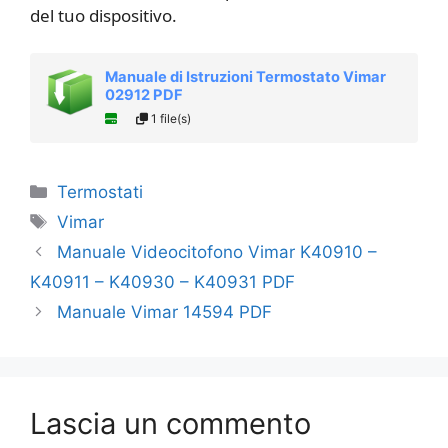
del tuo dispositivo.
Manuale di Istruzioni Termostato Vimar
02912 PDF
1 file(s)
Categorie
Termostati
Tag
Vimar
Manuale Videocitofono Vimar K40910 –
K40911 – K40930 – K40931 PDF
Manuale Vimar 14594 PDF
Lascia un commento