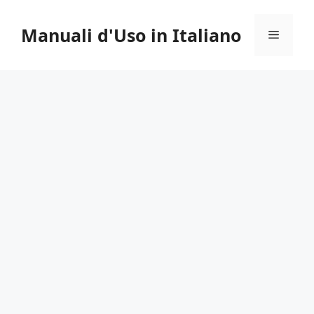
Vai
al
Manuali d'Uso in Italiano
Menu
contenuto