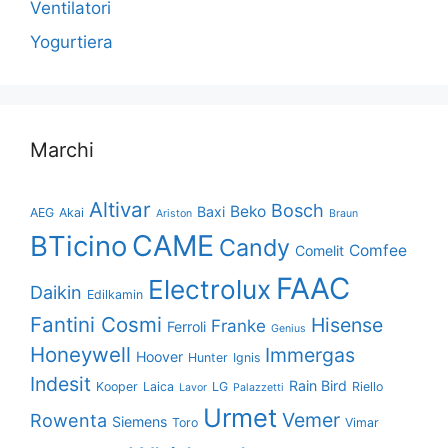
Ventilatori
Yogurtiera
Marchi
Altivar
Bosch
Beko
Baxi
AEG
Akai
Ariston
Braun
CAME
BTicino
Candy
Comfee
Comelit
FAAC
Electrolux
Daikin
Edilkamin
Fantini Cosmi
Hisense
Franke
Ferroli
Genius
Honeywell
Immergas
Hoover
Hunter
Ignis
Indesit
Rain Bird
Kooper
Laica
LG
Riello
Lavor
Palazzetti
Urmet
Vemer
Rowenta
Siemens
Toro
Vimar