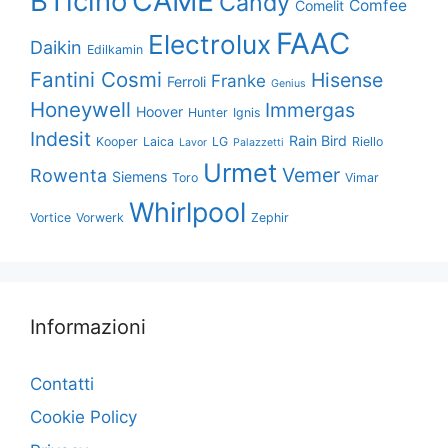
CAME
BTicino
Candy
Comfee
Comelit
FAAC
Electrolux
Daikin
Edilkamin
Fantini Cosmi
Hisense
Franke
Ferroli
Genius
Honeywell
Immergas
Hoover
Hunter
Ignis
Indesit
Rain Bird
Kooper
Laica
LG
Riello
Lavor
Palazzetti
Urmet
Vemer
Rowenta
Siemens
Toro
Vimar
Whirlpool
Vortice
Vorwerk
Zephir
Informazioni
Contatti
Cookie Policy