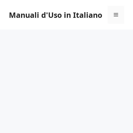
Vai
al
Manuali d'Uso in Italiano
Menu
contenuto