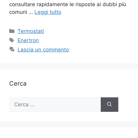
consultare rapidamente le risposte ai dubbi più
comuni …
Leggi tutto
Categorie
Termostati
Tag
Enertron
Lascia un commento
Cerca
Ricerca
per: