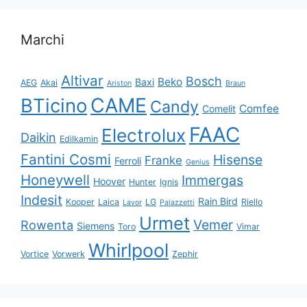
Marchi
Altivar
Bosch
Beko
Baxi
AEG
Akai
Ariston
Braun
CAME
BTicino
Candy
Comfee
Comelit
FAAC
Electrolux
Daikin
Edilkamin
Fantini Cosmi
Hisense
Franke
Ferroli
Genius
Honeywell
Immergas
Hoover
Hunter
Ignis
Indesit
Rain Bird
Kooper
Laica
LG
Riello
Lavor
Palazzetti
Urmet
Vemer
Rowenta
Siemens
Toro
Vimar
Whirlpool
Vortice
Vorwerk
Zephir