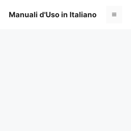
Vai
al
Manuali d'Uso in Italiano
Menu
contenuto