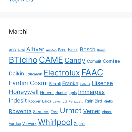
Marchi
Altivar
Bosch
Beko
Baxi
AEG
Akai
Ariston
Braun
CAME
BTicino
Candy
Comfee
Comelit
FAAC
Electrolux
Daikin
Edilkamin
Fantini Cosmi
Hisense
Franke
Ferroli
Genius
Honeywell
Immergas
Hoover
Hunter
Ignis
Indesit
Rain Bird
Kooper
Laica
LG
Riello
Lavor
Palazzetti
Urmet
Vemer
Rowenta
Siemens
Toro
Vimar
Whirlpool
Vortice
Vorwerk
Zephir