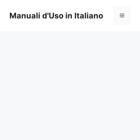
Vai
al
Manuali d'Uso in Italiano
Menu
contenuto