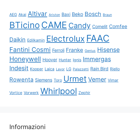
Altivar
Bosch
Beko
Baxi
AEG
Akai
Ariston
Braun
CAME
BTicino
Candy
Comfee
Comelit
FAAC
Electrolux
Daikin
Edilkamin
Fantini Cosmi
Hisense
Franke
Ferroli
Genius
Honeywell
Immergas
Hoover
Hunter
Ignis
Indesit
Rain Bird
Kooper
Laica
LG
Riello
Lavor
Palazzetti
Urmet
Vemer
Rowenta
Siemens
Toro
Vimar
Whirlpool
Vortice
Vorwerk
Zephir
Informazioni