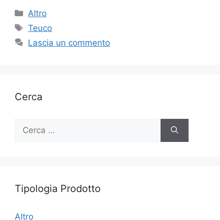
Categorie
Altro
Tag
Teuco
Lascia un commento
Cerca
Ricerca
per:
Tipologia Prodotto
Altro