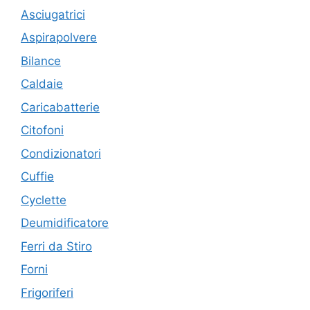
Asciugatrici
Aspirapolvere
Bilance
Caldaie
Caricabatterie
Citofoni
Condizionatori
Cuffie
Cyclette
Deumidificatore
Ferri da Stiro
Forni
Frigoriferi