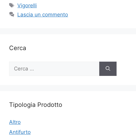
Tag
Vigorelli
Lascia un commento
Cerca
Ricerca
per:
Tipologia Prodotto
Altro
Antifurto