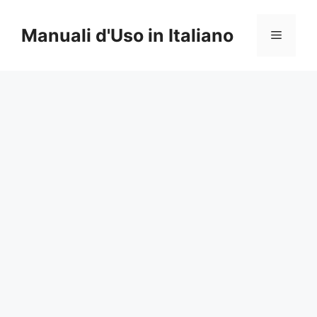
Vai
al
Manuali d'Uso in Italiano
Menu
contenuto