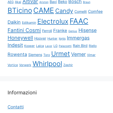
Altivar
Bosch
Beko
Baxi
AEG
Akai
Ariston
Braun
CAME
BTicino
Candy
Comfee
Comelit
FAAC
Electrolux
Daikin
Edilkamin
Fantini Cosmi
Hisense
Franke
Ferroli
Genius
Honeywell
Immergas
Hoover
Hunter
Ignis
Indesit
Rain Bird
Kooper
Laica
LG
Riello
Lavor
Palazzetti
Urmet
Vemer
Rowenta
Siemens
Toro
Vimar
Whirlpool
Vortice
Vorwerk
Zephir
Informazioni
Contatti