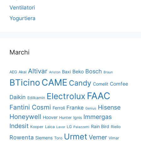
Ventilatori
Yogurtiera
Marchi
Altivar
Bosch
Beko
Baxi
AEG
Akai
Ariston
Braun
CAME
BTicino
Candy
Comfee
Comelit
FAAC
Electrolux
Daikin
Edilkamin
Fantini Cosmi
Hisense
Franke
Ferroli
Genius
Honeywell
Immergas
Hoover
Hunter
Ignis
Indesit
Rain Bird
Kooper
Laica
LG
Riello
Lavor
Palazzetti
Urmet
Vemer
Rowenta
Siemens
Toro
Vimar