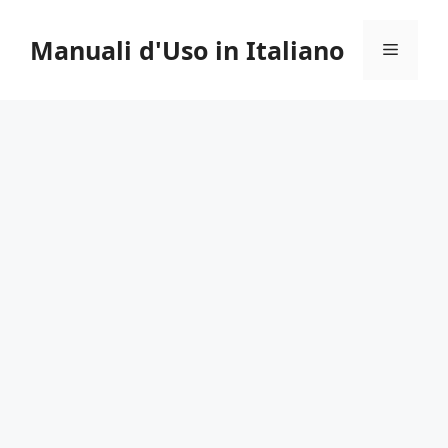
Vai
al
Manuali d'Uso in Italiano
Menu
contenuto