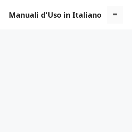
Vai
al
Manuali d'Uso in Italiano
Menu
contenuto