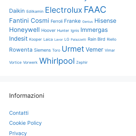
FAAC
Electrolux
Daikin
Edilkamin
Fantini Cosmi
Hisense
Franke
Ferroli
Genius
Honeywell
Immergas
Hoover
Hunter
Ignis
Indesit
Rain Bird
Kooper
Laica
LG
Riello
Lavor
Palazzetti
Urmet
Vemer
Rowenta
Siemens
Toro
Vimar
Whirlpool
Vortice
Vorwerk
Zephir
Informazioni
Contatti
Cookie Policy
Privacy