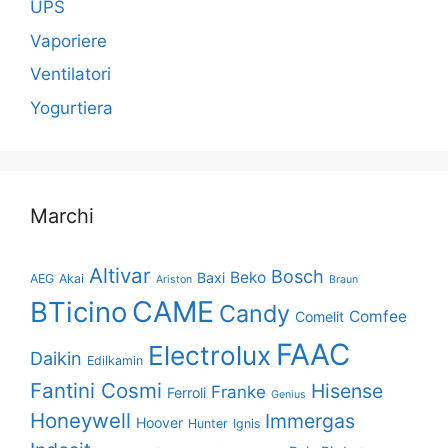
UPS
Vaporiere
Ventilatori
Yogurtiera
Marchi
Altivar
Bosch
Beko
Baxi
AEG
Akai
Ariston
Braun
CAME
BTicino
Candy
Comfee
Comelit
FAAC
Electrolux
Daikin
Edilkamin
Fantini Cosmi
Hisense
Franke
Ferroli
Genius
Honeywell
Immergas
Hoover
Hunter
Ignis