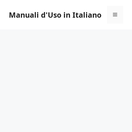
Vai
al
Manuali d'Uso in Italiano
Menu
contenuto