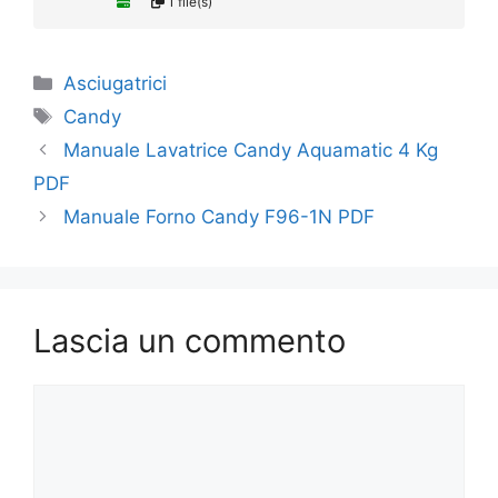
1 file(s)
Categorie
Asciugatrici
Tag
Candy
Manuale Lavatrice Candy Aquamatic 4 Kg
PDF
Manuale Forno Candy F96-1N PDF
Lascia un commento
Commento