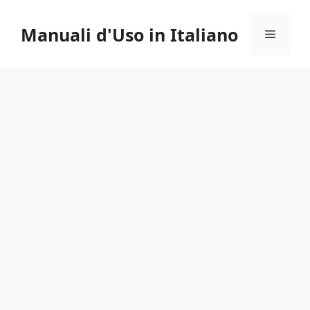
Vai
al
Manuali d'Uso in Italiano
Menu
contenuto