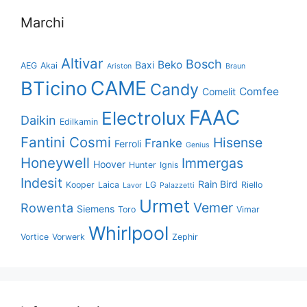
Marchi
Altivar
Bosch
Beko
Baxi
AEG
Akai
Ariston
Braun
CAME
BTicino
Candy
Comfee
Comelit
FAAC
Electrolux
Daikin
Edilkamin
Fantini Cosmi
Hisense
Franke
Ferroli
Genius
Honeywell
Immergas
Hoover
Hunter
Ignis
Indesit
Rain Bird
Kooper
Laica
LG
Riello
Lavor
Palazzetti
Urmet
Vemer
Rowenta
Siemens
Toro
Vimar
Whirlpool
Vortice
Vorwerk
Zephir