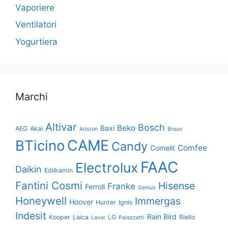
Vaporiere
Ventilatori
Yogurtiera
Marchi
Altivar
Bosch
Beko
Baxi
AEG
Akai
Ariston
Braun
CAME
BTicino
Candy
Comfee
Comelit
FAAC
Electrolux
Daikin
Edilkamin
Fantini Cosmi
Hisense
Franke
Ferroli
Genius
Honeywell
Immergas
Hoover
Hunter
Ignis
Indesit
Rain Bird
Kooper
Laica
LG
Riello
Lavor
Palazzetti