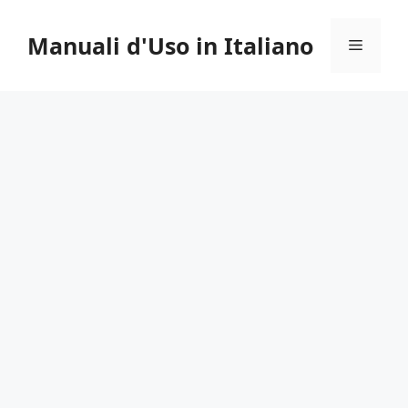
Vai
al
Manuali d'Uso in Italiano
Menu
contenuto