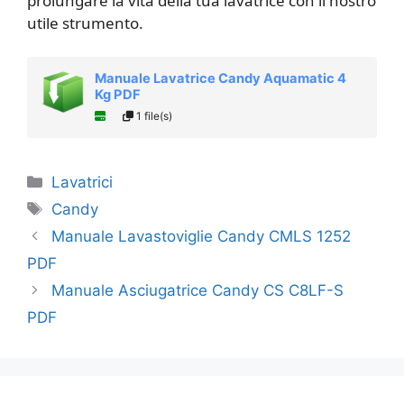
prolungare la vita della tua lavatrice con il nostro
utile strumento.
Manuale Lavatrice Candy Aquamatic 4
Kg PDF
1 file(s)
Categorie
Lavatrici
Tag
Candy
Manuale Lavastoviglie Candy CMLS 1252
PDF
Manuale Asciugatrice Candy CS C8LF-S
PDF