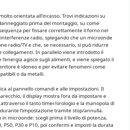
olto orientata all’incasso. Trovi indicazioni su
a danneggiato prima del montaggio, su come
 sequenza per fissare correttamente il forno nel
e interferenze radio, spiegando che un microonde
 radio/TV e che, se necessario, si può ridurre
collegamenti. In parallelo viene introdotto il
l’energia agisce sugli alimenti, e viene spiegato il
ontenitore è idoneo e per evitare fenomeni come
atibili o da metalli.
ica al pannello comandi e alle impostazioni. Il
recchio, il display mostra l’ora da impostare e
ttraverso il tasto timer/orologio e la manopola di
e durante l’impostazione tramite stop/annulla.
 in microonde: scegli prima il livello di potenza,
0, P50, P30 e P10, poi confermi e imposti la durata