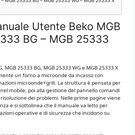
BG – MGB 25333 BG – MGB 25333 WG – MGB 25333 X
Manuale Utente Beko MGB
5333 BG – MGB 25333
 BG, MGB 25333 BG, MGB 25333 WG e MGB 25333 X
tamente un forno a microonde da incasso con
inazioni microonde+grill. La struttura è pensata per
a nel mobile, poi alla gestione del pannello comandi
la risoluzione dei problemi. Nelle prime pagine viene
enza e si sottolinea che il manuale va letto per
azioni operative e di sicurezza che incidono su