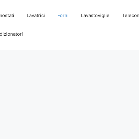
mostati
Lavatrici
Forni
Lavastoviglie
Teleco
dizionatori