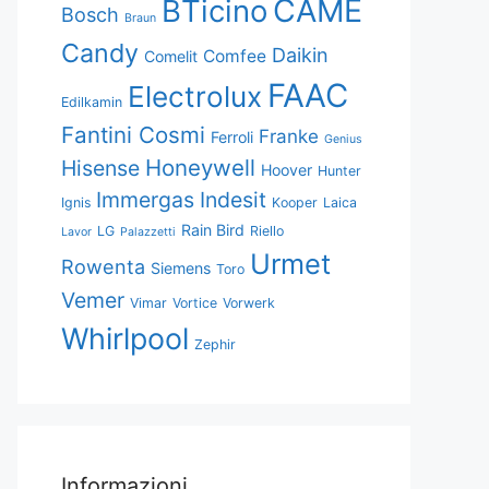
CAME
BTicino
Bosch
Braun
Candy
Daikin
Comfee
Comelit
FAAC
Electrolux
Edilkamin
Fantini Cosmi
Franke
Ferroli
Genius
Honeywell
Hisense
Hoover
Hunter
Immergas
Indesit
Ignis
Kooper
Laica
Rain Bird
LG
Riello
Lavor
Palazzetti
Urmet
Rowenta
Siemens
Toro
Vemer
Vimar
Vortice
Vorwerk
Whirlpool
Zephir
Informazioni