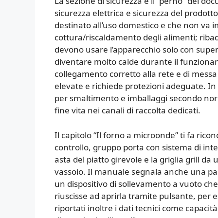
La sezione di sicurezza è il “perno” del d
sicurezza elettrica e sicurezza del prodott
destinato all’uso domestico e che non va im
cottura/riscaldamento degli alimenti; riba
devono usare l’apparecchio solo con superv
diventare molto calde durante il funziona
collegamento corretto alla rete e di mess
elevate e richiede protezioni adeguate. In
per smaltimento e imballaggi secondo norma
fine vita nei canali di raccolta dedicati.
Il capitolo “Il forno a microonde” ti fa ric
controllo, gruppo porta con sistema di inte
asta del piatto girevole e la griglia grill d
vassoio. Il manuale segnala anche una par
un dispositivo di sollevamento a vuoto che
riuscisse ad aprirla tramite pulsante, per 
riportati inoltre i dati tecnici come capaci