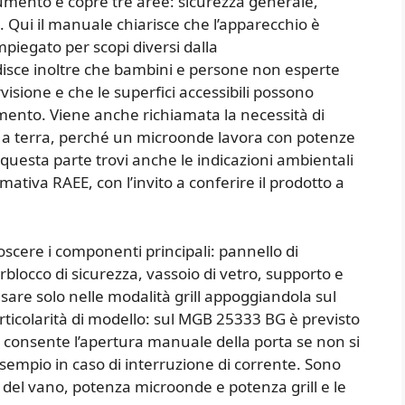
ocumento e copre tre aree: sicurezza generale,
o. Qui il manuale chiarisce che l’apparecchio è
piegato per scopi diversi dalla
disce inoltre che bambini e persone non esperte
isione e che le superfici accessibili possono
mento. Viene anche richiamata la necessità di
a a terra, perché un microonde lavora con potenze
 questa parte trovi anche le indicazioni ambientali
tiva RAEE, con l’invito a conferire il prodotto a
onoscere i componenti principali: pannello di
rblocco di sicurezza, vassoio di vetro, supporto e
a usare solo nelle modalità grill appoggiandola sul
ticolarità di modello: sul MGB 25333 BG è previsto
 consente l’apertura manuale della porta se non si
esempio in caso di interruzione di corrente. Sono
tà del vano, potenza microonde e potenza grill e le