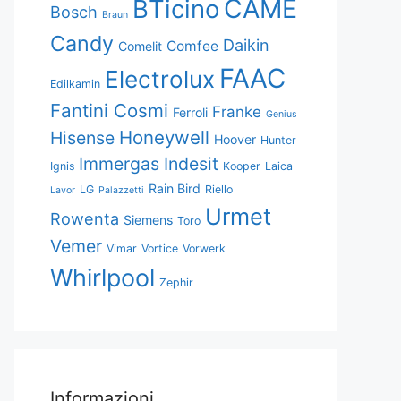
CAME
BTicino
Bosch
Braun
Candy
Daikin
Comfee
Comelit
FAAC
Electrolux
Edilkamin
Fantini Cosmi
Franke
Ferroli
Genius
Honeywell
Hisense
Hoover
Hunter
Immergas
Indesit
Ignis
Kooper
Laica
Rain Bird
LG
Riello
Lavor
Palazzetti
Urmet
Rowenta
Siemens
Toro
Vemer
Vimar
Vortice
Vorwerk
Whirlpool
Zephir
Informazioni