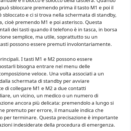
anuale è il blocco e sblocco della tastiera. Quando
 può sbloccare premendo prima il tasto M1 e poi il
è sbloccato e ci si trova nella schermata di standby,
ica, cioè premendo M1 e poi asterisco. Questa
ali dei tasti quando il telefono è in tasca, in borsa
ione semplice, ma utile, soprattutto su un
i tasti possono essere premuti involontariamente.
principali. I tasti M1 e M2 possono essere
postarli bisogna entrare nel menu delle
 composizione veloce. Una volta associati a un
alla schermata di standby per avviare
 di collegare M1 e M2 a due contatti
iare, un vicino, un medico o un numero di
unzione ancora più delicata: premendolo a lungo si
ne premuto per errore, il manuale indica che
tro per terminare. Questa precisazione è importante
vazioni indesiderate della procedura di emergenza.