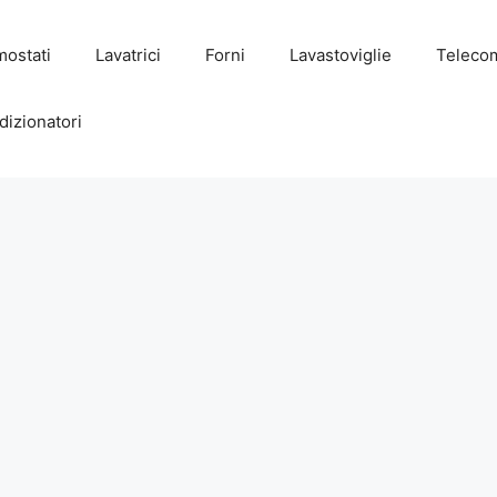
mostati
Lavatrici
Forni
Lavastoviglie
Teleco
dizionatori