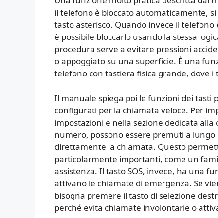
Una funzione molto pratica descritta dal m
il telefono è bloccato automaticamente, si
tasto asterisco. Quando invece il telefono 
è possibile bloccarlo usando la stessa log
procedura serve a evitare pressioni accident
o appoggiato su una superficie. È una funz
telefono con tastiera fisica grande, dove 
Il manuale spiega poi le funzioni dei tasti 
configurati per la chiamata veloce. Per im
impostazioni e nella sezione dedicata alla
numero, possono essere premuti a lungo d
direttamente la chiamata. Questo permette
particolarmente importanti, come un famil
assistenza. Il tasto SOS, invece, ha una f
attivano le chiamate di emergenza. Se vie
bisogna premere il tasto di selezione des
perché evita chiamate involontarie o atti