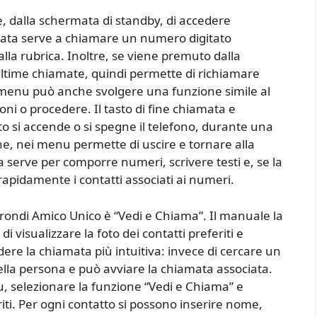
te, dalla schermata di standby, di accedere
mata serve a chiamare un numero digitato
a rubrica. Inoltre, se viene premuto dalla
ultime chiamate, quindi permette di richiamare
 menu può anche svolgere una funzione simile al
oni o procedere. Il tasto di fine chiamata e
o si accende o si spegne il telefono, durante una
e, nei menu permette di uscire e tornare alla
 serve per comporre numeri, scrivere testi e, se la
apidamente i contatti associati ai numeri.
 Brondi Amico Unico è “Vedi e Chiama”. Il manuale la
visualizzare la foto dei contatti preferiti e
ere la chiamata più intuitiva: invece di cercare un
della persona e può avviare la chiamata associata.
, selezionare la funzione “Vedi e Chiama” e
riti. Per ogni contatto si possono inserire nome,