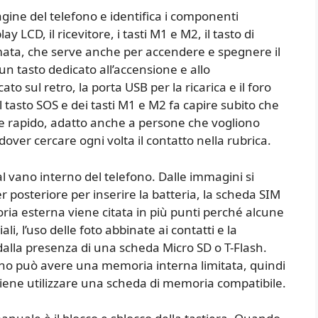
ine del telefono e identifica i componenti
lay LCD, il ricevitore, i tasti M1 e M2, il tasto di
iamata, che serve anche per accendere e spegnere il
n tasto dedicato all’accensione e allo
ato sul retro, la porta USB per la ricarica e il foro
l tasto SOS e dei tasti M1 e M2 fa capire subito che
co e rapido, adatto anche a persone che vogliono
ver cercare ogni volta il contatto nella rubrica.
vano interno del telefono. Dalle immagini si
posteriore per inserire la batteria, la scheda SIM
ia esterna viene citata in più punti perché alcune
li, l’uso delle foto abbinate ai contatti e la
lla presenza di una scheda Micro SD o T-Flash.
fono può avere una memoria interna limitata, quindi
onviene utilizzare una scheda di memoria compatibile.