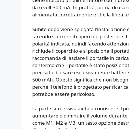
viene indicato un alimentatore con ingress
da 6 volt 300 mA. In pratica, prima di usare
alimentata correttamente e che la linea tel
Subito dopo viene spiegata l’installazione de
facendo scorrere il coperchio posteriore. L
polarità indicata, quindi facendo attenzion
richiude il coperchio e si posiziona il porta
raccomanda di lasciare il portatile in caric
conferma che il portatile è stato posizion
precisato di usare esclusivamente batterie 
500 mAh. Questo significa che non bisogna 
perché il telefono è progettato per ricaricar
potrebbe essere pericoloso.
La parte successiva aiuta a conoscere il por
aumentare o diminuire il volume durante u
come M1, M2 e M3, un tasto opzione destro