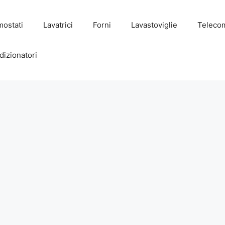
mostati
Lavatrici
Forni
Lavastoviglie
Teleco
dizionatori