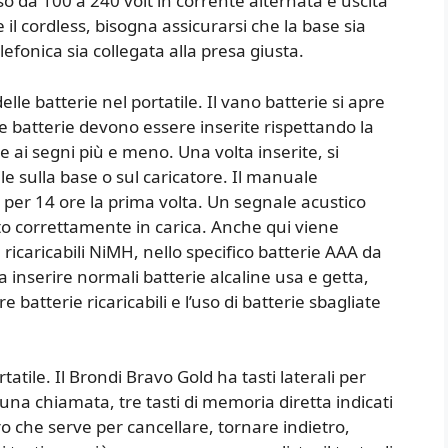
o da 100 a 240 volt in corrente alternata e uscita
 il cordless, bisogna assicurarsi che la base sia
efonica sia collegata alla presa giusta.
lle batterie nel portatile. Il vano batterie si apre
e batterie devono essere inserite rispettando la
e ai segni più e meno. Una volta inserite, si
tile sulla base o sul caricatore. Il manuale
a per 14 ore la prima volta. Un segnale acustico
ato correttamente in carica. Anche qui viene
ricaricabili NiMH, nello specifico batterie AAA da
inserire normali batterie alcaline usa e getta,
e batterie ricaricabili e l’uso di batterie sbagliate
tatile. Il Brondi Bravo Gold ha tasti laterali per
na chiamata, tre tasti di memoria diretta indicati
 che serve per cancellare, tornare indietro,