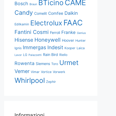
CAME
BTicino
Bosch
Braun
Candy
Daikin
Comfee
Comelit
FAAC
Electrolux
Edilkamin
Fantini Cosmi
Franke
Ferroli
Genius
Honeywell
Hisense
Hoover
Hunter
Immergas
Indesit
Ignis
Kooper
Laica
Rain Bird
LG
Riello
Lavor
Palazzetti
Urmet
Rowenta
Siemens
Toro
Vemer
Vimar
Vortice
Vorwerk
Whirlpool
Zephir
Informazioni