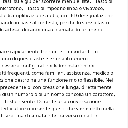
 tasti su e giù per scorrere menu e liste, il tasto di
microfono, il tasto di impegno linea e vivavoce, il
sto di amplificazione audio, un LED di segnalazione
mando in base al contesto, perché lo stesso tasto
è in attesa, durante una chiamata, in un menu,
mare rapidamente tre numeri importanti. In
 uno di questi tasti seleziona il numero
 essere configurati nelle impostazioni del
atti frequenti, come familiari, assistenza, medico o
zione destro ha una funzione molto flessibile. Nei
precedente o, con pressione lunga, direttamente
ura di un numero o di un nome cancella un carattere,
 il testo inserito. Durante una conversazione
interlocutore non sente quello che viene detto nella
ttuare una chiamata interna verso un altro