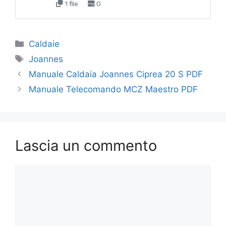
1 file
0
Categorie
Caldaie
Tag
Joannes
Manuale Caldaia Joannes Ciprea 20 S PDF
Manuale Telecomando MCZ Maestro PDF
Lascia un commento
Commento