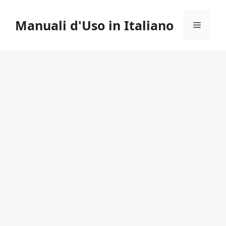
Vai
al
Manuali d'Uso in Italiano
Menu
contenuto