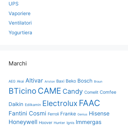
UPS
Vaporiere
Ventilatori
Yogurtiera
Marchi
Altivar
Bosch
Beko
Baxi
AEG
Akai
Ariston
Braun
CAME
BTicino
Candy
Comfee
Comelit
FAAC
Electrolux
Daikin
Edilkamin
Fantini Cosmi
Hisense
Franke
Ferroli
Genius
Honeywell
Immergas
Hoover
Hunter
Ignis