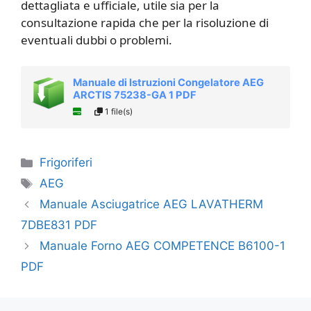
dettagliata e ufficiale, utile sia per la
consultazione rapida che per la risoluzione di
eventuali dubbi o problemi.
Manuale di Istruzioni Congelatore AEG
ARCTIS 75238-GA 1 PDF
1 file(s)
Categorie
Frigoriferi
Tag
AEG
Manuale Asciugatrice AEG LAVATHERM
7DBE831 PDF
Manuale Forno AEG COMPETENCE B6100-1
PDF