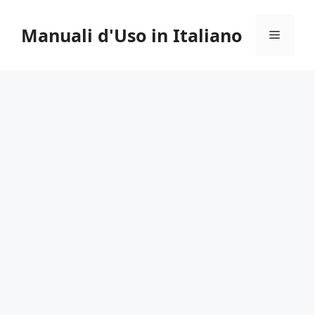
Vai
al
Manuali d'Uso in Italiano
Menu
contenuto