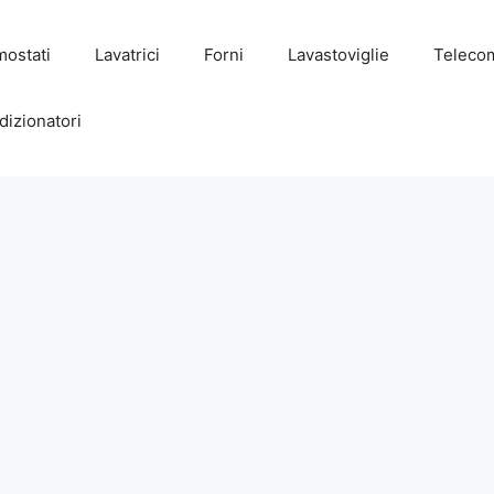
mostati
Lavatrici
Forni
Lavastoviglie
Teleco
dizionatori