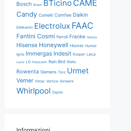
CAME
BTicino
Bosch
Braun
Candy
Daikin
Comfee
Comelit
FAAC
Electrolux
Edilkamin
Fantini Cosmi
Franke
Ferroli
Genius
Honeywell
Hisense
Hoover
Hunter
Immergas
Indesit
Ignis
Kooper
Laica
Rain Bird
LG
Riello
Lavor
Palazzetti
Urmet
Rowenta
Siemens
Toro
Vemer
Vimar
Vortice
Vorwerk
Whirlpool
Zephir
Informazioni