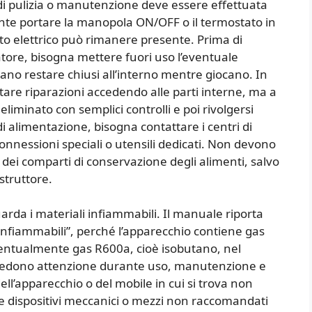
di pulizia o manutenzione deve essere effettuata
ente portare la manopola ON/OFF o il termostato in
to elettrico può rimanere presente. Prima di
tore, bisogna mettere fuori uso l’eventuale
no restare chiusi all’interno mentre giocano. In
tare riparazioni accedendo alle parti interne, ma a
liminato con semplici controlli e poi rivolgersi
 di alimentazione, bisogna contattare i centri di
onnessioni speciali o utensili dedicati. Non devono
o dei comparti di conservazione degli alimenti, salvo
struttore.
rda i materiali infiammabili. Il manuale riporta
 infiammabili”, perché l’apparecchio contiene gas
ventualmente gas R600a, cioè isobutano, nel
ichiedono attenzione durante uso, manutenzione e
ll’apparecchio o del mobile in cui si trova non
 dispositivi meccanici o mezzi non raccomandati