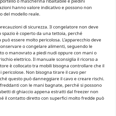
portello o mascherina ribaltabile e piedini
trazioni hanno valore indicativo e possono non
o del modello reale.
 precauzioni di sicurezza. Il congelatore non deve
o spazio è coperto da una tettoia, perché
tà può essere molto pericolosa. L’apparecchio deve
 conservare o congelare alimenti, seguendo le
cato o manovrato a piedi nudi oppure con mani o
schio elettrico. Il manuale sconsiglia il ricorso a
ore è collocato tra mobili bisogna controllare che il
pericolose. Non bisogna tirare il cavo per
rché questo può danneggiare il cavo e creare rischi.
raffreddanti con le mani bagnate, perché si possono
ubetti di ghiaccio appena estratti dal freezer non
é il contatto diretto con superfici molto fredde può