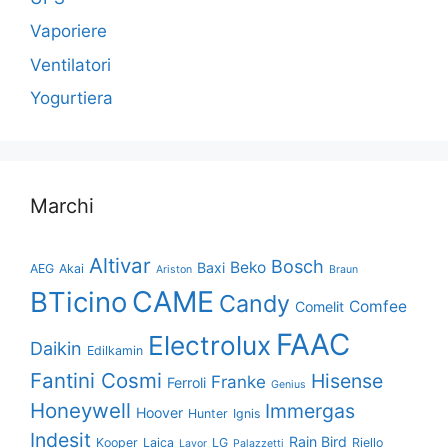
Vaporiere
Ventilatori
Yogurtiera
Marchi
Altivar
Bosch
Beko
Baxi
AEG
Akai
Ariston
Braun
CAME
BTicino
Candy
Comfee
Comelit
FAAC
Electrolux
Daikin
Edilkamin
Fantini Cosmi
Hisense
Franke
Ferroli
Genius
Honeywell
Immergas
Hoover
Hunter
Ignis
Indesit
Rain Bird
Kooper
Laica
LG
Riello
Lavor
Palazzetti