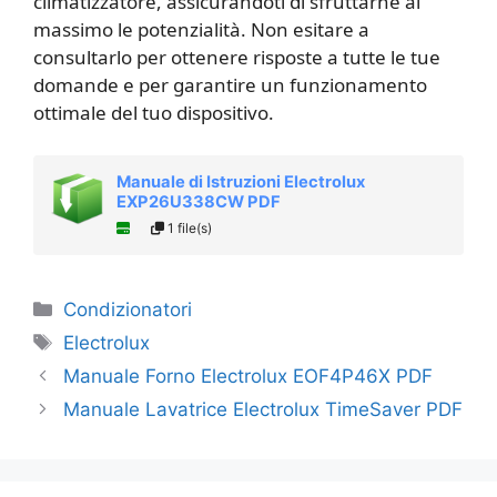
climatizzatore, assicurandoti di sfruttarne al
massimo le potenzialità. Non esitare a
consultarlo per ottenere risposte a tutte le tue
domande e per garantire un funzionamento
ottimale del tuo dispositivo.
Manuale di Istruzioni Electrolux
EXP26U338CW PDF
1 file(s)
Categorie
Condizionatori
Tag
Electrolux
Manuale Forno Electrolux EOF4P46X PDF
Manuale Lavatrice Electrolux TimeSaver PDF