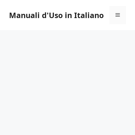
Vai
al
Manuali d'Uso in Italiano
Menu
contenuto