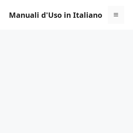
Vai
al
Manuali d'Uso in Italiano
Menu
contenuto