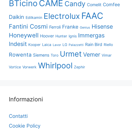
CAME
BTicino
Candy
Comfee
Comelit
FAAC
Electrolux
Daikin
Edilkamin
Fantini Cosmi
Hisense
Franke
Ferroli
Genius
Honeywell
Immergas
Hoover
Hunter
Ignis
Indesit
Rain Bird
Kooper
Laica
LG
Riello
Lavor
Palazzetti
Urmet
Vemer
Rowenta
Siemens
Toro
Vimar
Whirlpool
Vortice
Vorwerk
Zephir
Informazioni
Contatti
Cookie Policy