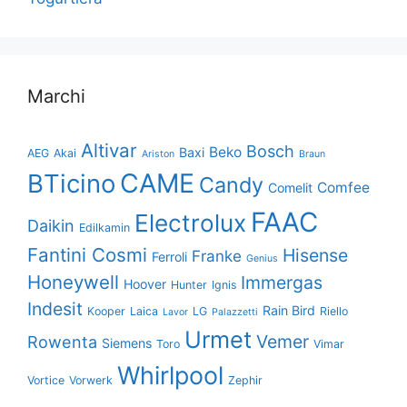
Marchi
Altivar
Bosch
Beko
Baxi
AEG
Akai
Ariston
Braun
CAME
BTicino
Candy
Comfee
Comelit
FAAC
Electrolux
Daikin
Edilkamin
Fantini Cosmi
Hisense
Franke
Ferroli
Genius
Honeywell
Immergas
Hoover
Hunter
Ignis
Indesit
Rain Bird
Kooper
Laica
LG
Riello
Lavor
Palazzetti
Urmet
Vemer
Rowenta
Siemens
Toro
Vimar
Whirlpool
Vortice
Vorwerk
Zephir