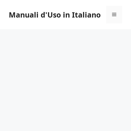
Vai
al
Manuali d'Uso in Italiano
Menu
contenuto