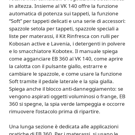
in altezza. Insieme al VK 140 offre la funzione
automatica di potenza sui tappeti, la funzione
“Soft” per tappeti delicati e una serie di accessori:
spazzole setola per tappeti, spazzole speciali a
liste per materassi, il Kit Rinfresca con rulli per
Kobosan active e Lavenia, i detergenti in polvere
e lo smacchiatore Kobotex. Il manuale spiega
come agganciare EB 360 al VK 140, come aprire
la calotta con il pulsante giallo, estrarre e
cambiare le spazzole, e come usare la funzione
Soft tramite il pedale laterale e la spia gialla.
Spiega anche il blocco anti-danneggiamento: se
vengono aspirati oggetti voluminosi o frange, EB
360 si spegne, la spia verde lampeggia e occorre
rimuovere l’ostacolo prima di ripartire.
Una lunga sezione è dedicata alle applicazioni
pratiche di EB 360. Per i materassi, si usano le