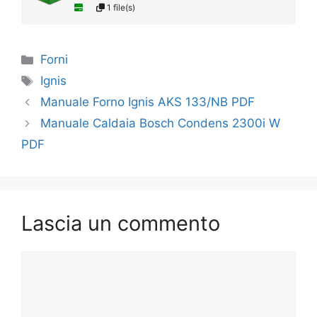
1 file(s)
Categorie
Forni
Tag
Ignis
Manuale Forno Ignis AKS 133/NB PDF
Manuale Caldaia Bosch Condens 2300i W
PDF
Lascia un commento
Commento