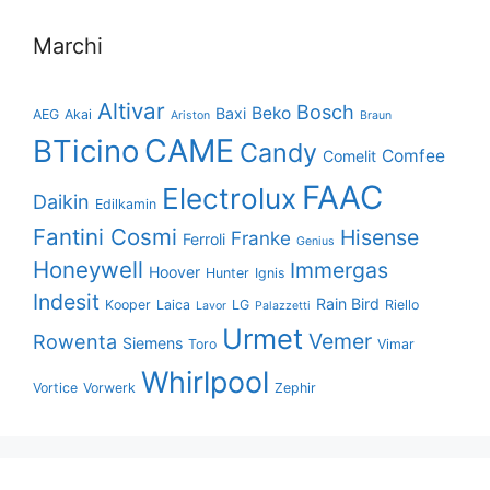
Marchi
Altivar
Bosch
Beko
Baxi
AEG
Akai
Ariston
Braun
CAME
BTicino
Candy
Comfee
Comelit
FAAC
Electrolux
Daikin
Edilkamin
Fantini Cosmi
Hisense
Franke
Ferroli
Genius
Honeywell
Immergas
Hoover
Hunter
Ignis
Indesit
Rain Bird
Kooper
Laica
LG
Riello
Lavor
Palazzetti
Urmet
Vemer
Rowenta
Siemens
Toro
Vimar
Whirlpool
Vortice
Vorwerk
Zephir