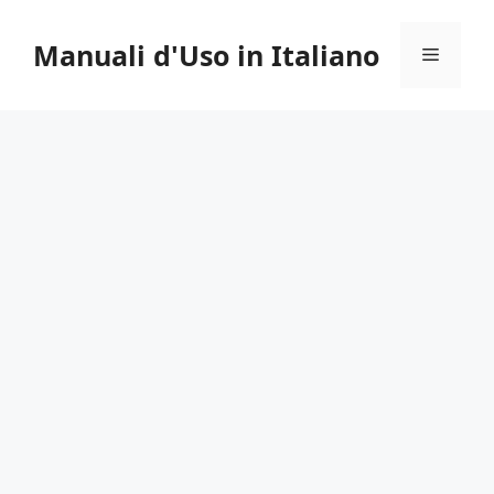
Vai
al
Manuali d'Uso in Italiano
Menu
contenuto