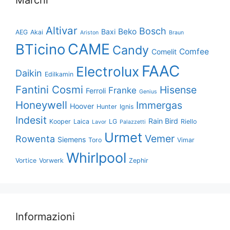
Altivar
Bosch
Beko
Baxi
AEG
Akai
Ariston
Braun
CAME
BTicino
Candy
Comfee
Comelit
FAAC
Electrolux
Daikin
Edilkamin
Fantini Cosmi
Hisense
Franke
Ferroli
Genius
Honeywell
Immergas
Hoover
Hunter
Ignis
Indesit
Rain Bird
Kooper
Laica
LG
Riello
Lavor
Palazzetti
Urmet
Vemer
Rowenta
Siemens
Toro
Vimar
Whirlpool
Vortice
Vorwerk
Zephir
Informazioni