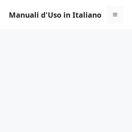
Vai
al
Manuali d'Uso in Italiano
Menu
contenuto