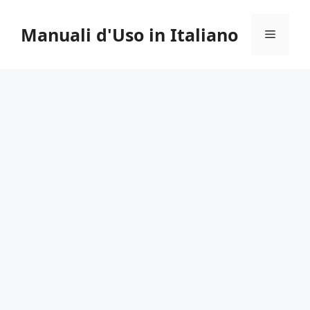
Vai
al
Manuali d'Uso in Italiano
Menu
contenuto