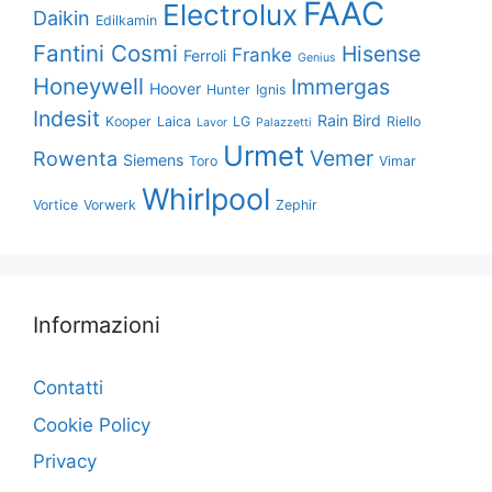
FAAC
Electrolux
Daikin
Edilkamin
Fantini Cosmi
Hisense
Franke
Ferroli
Genius
Honeywell
Immergas
Hoover
Hunter
Ignis
Indesit
Rain Bird
Kooper
Laica
LG
Riello
Lavor
Palazzetti
Urmet
Vemer
Rowenta
Siemens
Toro
Vimar
Whirlpool
Vortice
Vorwerk
Zephir
Informazioni
Contatti
Cookie Policy
Privacy