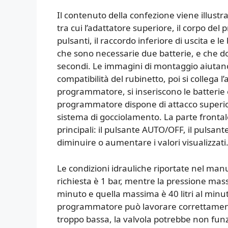
Il contenuto della confezione viene illustr
tra cui l’adattatore superiore, il corpo de
pulsanti, il raccordo inferiore di uscita e
che sono necessarie due batterie, e che do
secondi. Le immagini di montaggio aiutano 
compatibilità del rubinetto, poi si collega l’
programmatore, si inseriscono le batterie 
programmatore dispone di attacco superiore 
sistema di gocciolamento. La parte frontal
principali: il pulsante AUTO/OFF, il pulsan
diminuire o aumentare i valori visualizzati
Le condizioni idrauliche riportate nel ma
richiesta è 1 bar, mentre la pressione mas
minuto e quella massima è 40 litri al minuto
programmatore può lavorare correttamente 
troppo bassa, la valvola potrebbe non funz