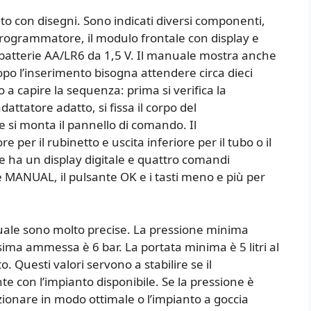
ato con disegni. Sono indicati diversi componenti,
l programmatore, il modulo frontale con display e
 le batterie AA/LR6 da 1,5 V. Il manuale mostra anche
po l’inserimento bisogna attendere circa dieci
a capire la sequenza: prima si verifica la
adattatore adatto, si fissa il corpo del
e si monta il pannello di comando. Il
per il rubinetto e uscita inferiore per il tubo o il
e ha un display digitale e quattro comandi
te MANUAL, il pulsante OK e i tasti meno e più per
.
nuale sono molto precise. La pressione minima
sima ammessa è 6 bar. La portata minima è 5 litri al
. Questi valori servono a stabilire se il
con l’impianto disponibile. Se la pressione è
ionare in modo ottimale o l’impianto a goccia