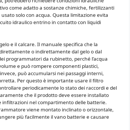
ta, potrebbero richiedere condizioni idrauliche
tivo come adatto a sostanze chimiche, fertilizzanti
ere usato solo con acqua. Questa limitazione evita
rcuito idraulico entrino in contatto con liquidi
gelo e il calcare. Il manuale specifica che la
direttamente o indirettamente dal gelo o dal
i dei programmatori da rubinetto, perché l’acqua
volume e può rompere componenti plastici,
e, invece, può accumularsi nei passaggi interni,
rretta. Per questo è importante usare il filtro
ntrollare periodicamente lo stato dei raccordi e del
iaramente che il prodotto deve essere installato
e infiltrazioni nel compartimento delle batterie.
grammatore viene montato inclinato o orizzontale,
iungere più facilmente il vano batterie e causare