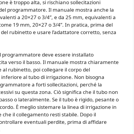
e è troppo alta, si rischiano sollecitazioni
o del programmatore. Il manuale mostra anche la
valenti a 20×27 o 3/4”, e da 25 mm, equivalenti a
o come 19 mm, 20×27 o 3/4”. In pratica, prima del
 del rubinetto e usare l’adattatore corretto, senza
Il programmatore deve essere installato
scita verso il basso. Il manuale mostra chiaramente
al rubinetto, poi collegare il corpo del
inferiore al tubo di irrigazione. Non bisogna
grammatore a forti sollecitazioni, perché la
essivi su questa zona. Ciò significa che il tubo non
asso o lateralmente. Se il tubo è rigido, pesante o
ordo. È meglio sistemare la linea di irrigazione in
 che il collegamento resti stabile. Dopo il
ntrollare eventuali perdite, prima di affidare
.