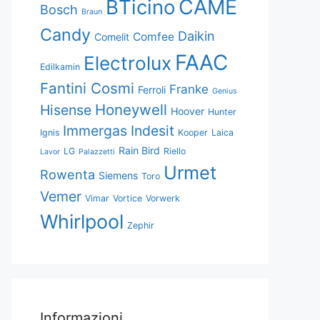
CAME
BTicino
Bosch
Braun
Candy
Daikin
Comfee
Comelit
FAAC
Electrolux
Edilkamin
Fantini Cosmi
Franke
Ferroli
Genius
Honeywell
Hisense
Hoover
Hunter
Immergas
Indesit
Ignis
Kooper
Laica
Rain Bird
LG
Riello
Lavor
Palazzetti
Urmet
Rowenta
Siemens
Toro
Vemer
Vimar
Vortice
Vorwerk
Whirlpool
Zephir
Informazioni