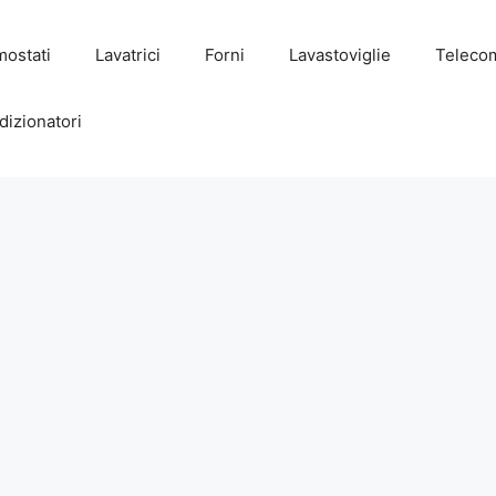
mostati
Lavatrici
Forni
Lavastoviglie
Teleco
dizionatori