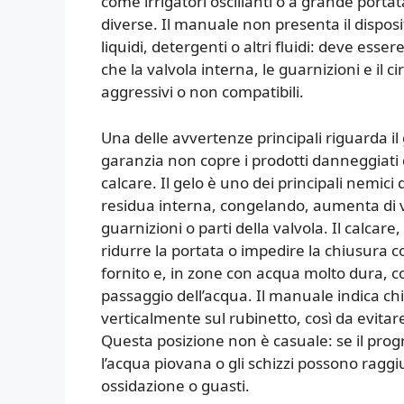
come irrigatori oscillanti o a grande porta
diverse. Il manuale non presenta il disposi
liquidi, detergenti o altri fluidi: deve ess
che la valvola interna, le guarnizioni e il ci
aggressivi o non compatibili.
Una delle avvertenze principali riguarda il 
garanzia non copre i prodotti danneggiati 
calcare. Il gelo è uno dei principali nemic
residua interna, congelando, aumenta di 
guarnizioni o parti della valvola. Il calcar
ridurre la portata o impedire la chiusura co
fornito e, in zone con acqua molto dura, co
passaggio dell’acqua. Il manuale indica ch
verticalmente sul rubinetto, così da evitar
Questa posizione non è casuale: se il pro
l’acqua piovana o gli schizzi possono ragg
ossidazione o guasti.