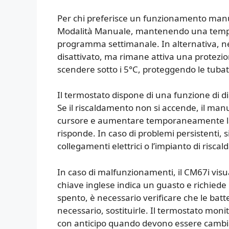
Per chi preferisce un funzionamento manu
Modalità Manuale, mantenendo una temperat
programma settimanale. In alternativa, ne
disattivato, ma rimane attiva una protezi
scendere sotto i 5°C, proteggendo le tub
Il termostato dispone di una funzione di d
Se il riscaldamento non si accende, il manu
cursore e aumentare temporaneamente la t
risponde. In caso di problemi persistenti, s
collegamenti elettrici o l’impianto di risca
In caso di malfunzionamenti, il CM67i visual
chiave inglese indica un guasto e richiede l’
spento, è necessario verificare che le batt
necessario, sostituirle. Il termostato moni
con anticipo quando devono essere cambi