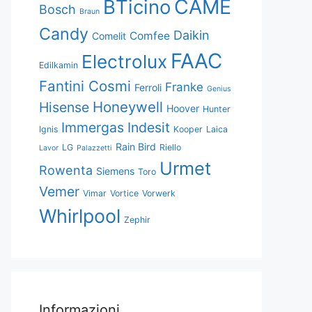
CAME
BTicino
Bosch
Braun
Candy
Daikin
Comfee
Comelit
FAAC
Electrolux
Edilkamin
Fantini Cosmi
Franke
Ferroli
Genius
Honeywell
Hisense
Hoover
Hunter
Immergas
Indesit
Ignis
Kooper
Laica
Rain Bird
LG
Riello
Lavor
Palazzetti
Urmet
Rowenta
Siemens
Toro
Vemer
Vimar
Vortice
Vorwerk
Whirlpool
Zephir
Informazioni