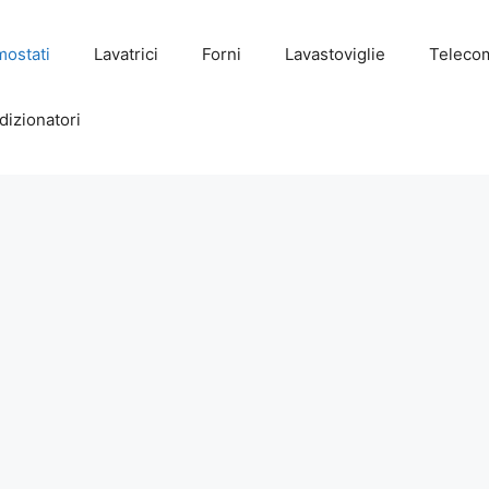
mostati
Lavatrici
Forni
Lavastoviglie
Teleco
dizionatori