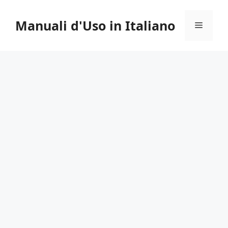
Vai
al
Manuali d'Uso in Italiano
Menu
contenuto