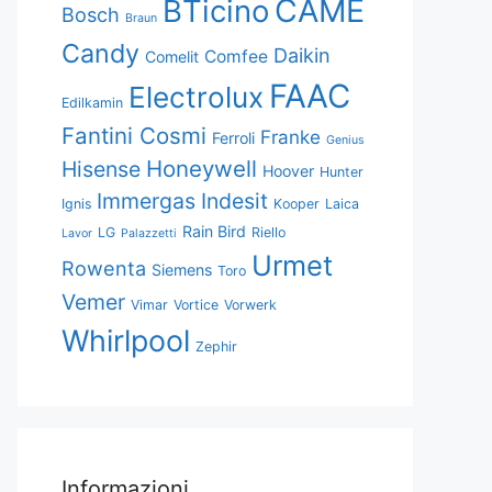
CAME
BTicino
Bosch
Braun
Candy
Daikin
Comfee
Comelit
FAAC
Electrolux
Edilkamin
Fantini Cosmi
Franke
Ferroli
Genius
Honeywell
Hisense
Hoover
Hunter
Immergas
Indesit
Ignis
Kooper
Laica
Rain Bird
LG
Riello
Lavor
Palazzetti
Urmet
Rowenta
Siemens
Toro
Vemer
Vimar
Vortice
Vorwerk
Whirlpool
Zephir
Informazioni