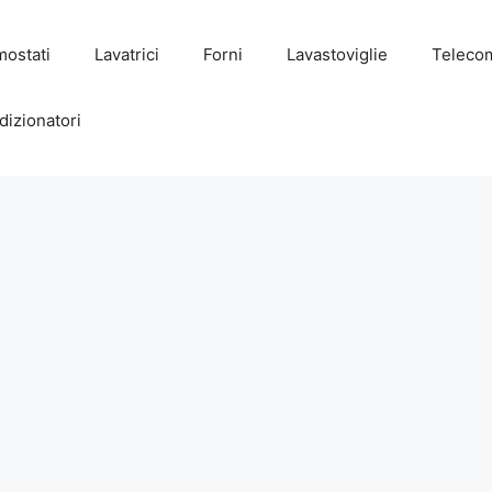
mostati
Lavatrici
Forni
Lavastoviglie
Teleco
dizionatori