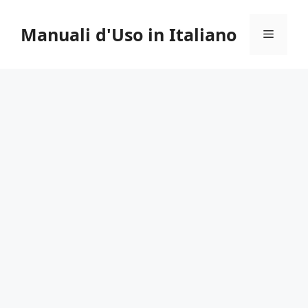
Vai
al
Manuali d'Uso in Italiano
Menu
contenuto