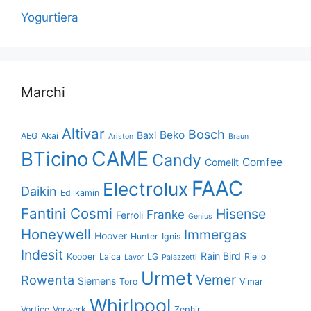
Yogurtiera
Marchi
Altivar
Bosch
Beko
Baxi
AEG
Akai
Ariston
Braun
CAME
BTicino
Candy
Comfee
Comelit
FAAC
Electrolux
Daikin
Edilkamin
Fantini Cosmi
Hisense
Franke
Ferroli
Genius
Honeywell
Immergas
Hoover
Hunter
Ignis
Indesit
Rain Bird
Kooper
Laica
LG
Riello
Lavor
Palazzetti
Urmet
Vemer
Rowenta
Siemens
Toro
Vimar
Whirlpool
Vortice
Vorwerk
Zephir