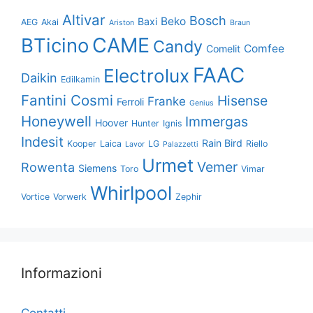
Altivar
Bosch
Beko
Baxi
AEG
Akai
Ariston
Braun
CAME
BTicino
Candy
Comfee
Comelit
FAAC
Electrolux
Daikin
Edilkamin
Fantini Cosmi
Hisense
Franke
Ferroli
Genius
Honeywell
Immergas
Hoover
Hunter
Ignis
Indesit
Rain Bird
Kooper
Laica
LG
Riello
Lavor
Palazzetti
Urmet
Vemer
Rowenta
Siemens
Toro
Vimar
Whirlpool
Vortice
Vorwerk
Zephir
Informazioni
Contatti