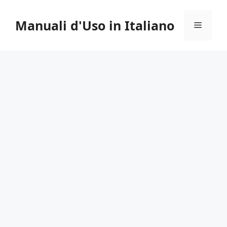
Vai
al
Manuali d'Uso in Italiano
Menu
contenuto