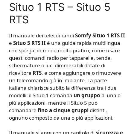
Situo 1 RTS – Situo 5
RTS
Il manuale dei telecomandi
Somfy Situo 1 RTS II
e
Situo 5 RTS II
è una guida rapida multilingua
che spiega, in modo molto pratico, come usare
questi comandi radio per tapparelle, tende,
schermature o luci dimmerabili dotate di
ricevitore
RTS
, e come aggiungere o rimuovere
un telecomando già in impianto. La parte
italiana chiarisce subito la differenza tra i due
modelli: il Situo 1 comanda
un gruppo
di una o
più applicazioni, mentre il Situo 5 può
comandare
fino a cinque gruppi
distinti,
ognuno composto da una o più applicazioni.
Il manuale si apre con un capitolo di
sicurezza e