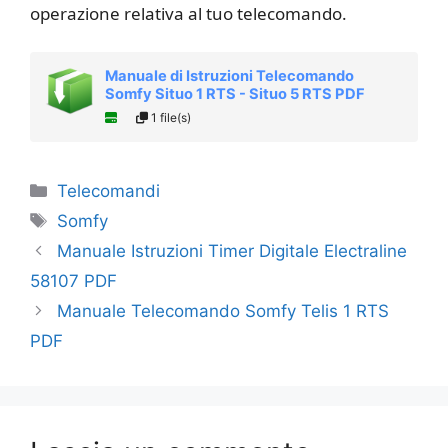
operazione relativa al tuo telecomando.
Manuale di Istruzioni Telecomando
Somfy Situo 1 RTS - Situo 5 RTS PDF
1 file(s)
Categorie
Telecomandi
Tag
Somfy
Manuale Istruzioni Timer Digitale Electraline
58107 PDF
Manuale Telecomando Somfy Telis 1 RTS
PDF