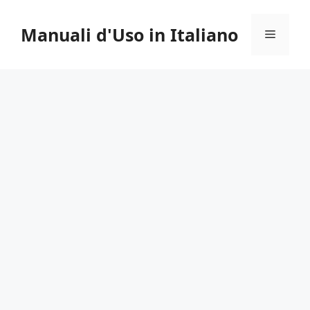
Vai
al
Manuali d'Uso in Italiano
Menu
contenuto