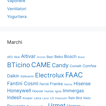
Vaporiere
Ventilatori
Yogurtiera
Marchi
Altivar
Bosch
Beko
Baxi
AEG
Akai
Ariston
Braun
CAME
BTicino
Candy
Comfee
Comelit
FAAC
Electrolux
Daikin
Edilkamin
Fantini Cosmi
Hisense
Franke
Ferroli
Genius
Honeywell
Immergas
Hoover
Hunter
Ignis
Indesit
Rain Bird
Kooper
Laica
LG
Riello
Lavor
Palazzetti
Urmet