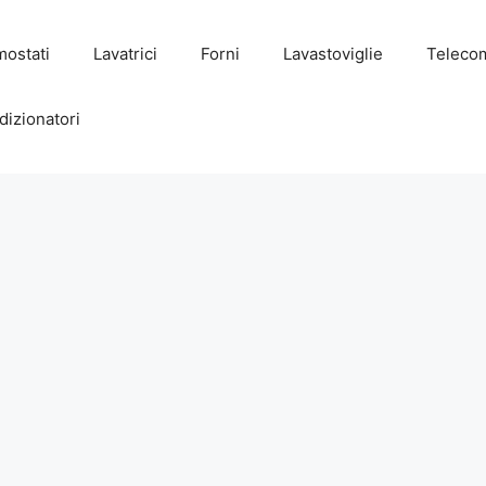
mostati
Lavatrici
Forni
Lavastoviglie
Teleco
dizionatori