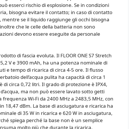
ò esserci rischio di esplosione. Se in condizioni
ia, bisogna evitare il contatto; in caso di contatto
, mentre se il liquido raggiunge gli occhi bisogna
inoltre che le celle della batteria non sono
parazioni devono essere eseguite da personale
odotto di fascia evoluta. Il FLOOR ONE S7 Stretch
da 25,2 V e 3900 mAh, ha una potenza nominale di
e tempo di ricarica di circa 4-5 ore. Il flusso
erbatoio dell’acqua pulita ha capacità di circa 1
 di circa 0,72 litri. Il grado di protezione è IPX4,
i d’acqua, ma non può essere lavato sotto getti
na frequenza Wi-Fi da 2400 MHz a 2483,5 MHz, con
in 18,47 dBm. La base di asciugatura e ricarica ha
inale di 35 W in ricarica e 620 W in asciugatura,
erché spiega perché la base non è un semplice
onsuma molto più che durante la ricarica.