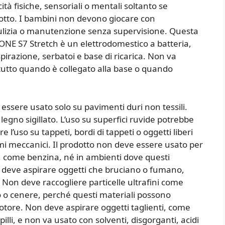
tà fisiche, sensoriali o mentali soltanto se
rodotto. I bambini non devono giocare con
pulizia o manutenzione senza supervisione. Questa
ONE S7 Stretch è un elettrodomestico a batteria,
pirazione, serbatoi e base di ricarica. Non va
tutto quando è collegato alla base o quando
 essere usato solo su pavimenti duri non tessili.
 legno sigillato. L’uso su superfici ruvide potrebbe
 l’uso su tappeti, bordi di tappeti o oggetti liberi
mi meccanici. Il prodotto non deve essere usato per
li, come benzina, né in ambienti dove questi
 deve aspirare oggetti che bruciano o fumano,
 Non deve raccogliere particelle ultrafini come
o o cenere, perché questi materiali possono
 motore. Non deve aspirare oggetti taglienti, come
spilli, e non va usato con solventi, disgorganti, acidi