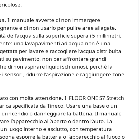
ericolose.
ua. Il manuale avverte di non immergere
gnante e di non usarlo per pulire aree allagate.
 dell’acqua sulla superficie supera i 5 millimetri.
uente: una lavapavimenti ad acqua non è una
ettata per lavare e raccogliere l’acqua distribuita
ati su pavimento, non per affrontare grandi
he di non aspirare liquidi schiumosi, perché la
 i sensori, ridurre l’aspirazione e raggiungere zone
rattato con molta attenzione. Il FLOOR ONE S7 Stretch
carica specificata da Tineco. Usare una base o un
 di incendio o danneggiare la batteria. Il manuale
e l’apparecchio all’aperto o dentro l’auto. La
n un luogo interno e asciutto, con temperatura
isogna esporre la batteria o l’apparecchio al fuoco o