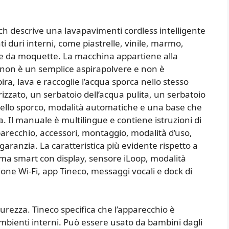
h descrive una lavapavimenti cordless intelligente
 duri interni, come piastrelle, vinile, marmo,
stite da moquette. La macchina appartiene alla
i non è un semplice aspirapolvere e non è
, lava e raccoglie l’acqua sporca nello stesso
zzato, un serbatoio dell’acqua pulita, un serbatoio
 dello sporco, modalità automatiche e una base che
ra. Il manuale è multilingue e contiene istruzioni di
pparecchio, accessori, montaggio, modalità d’uso,
aranzia. La caratteristica più evidente rispetto a
tema smart con display, sensore iLoop, modalità
 Wi-Fi, app Tineco, messaggi vocali e dock di
urezza. Tineco specifica che l’apparecchio è
ambienti interni. Può essere usato da bambini dagli