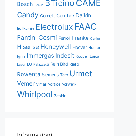
CAME
BTicino
Bosch
Braun
Candy
Daikin
Comfee
Comelit
FAAC
Electrolux
Edilkamin
Fantini Cosmi
Franke
Ferroli
Genius
Honeywell
Hisense
Hoover
Hunter
Immergas
Indesit
Ignis
Kooper
Laica
Rain Bird
LG
Riello
Lavor
Palazzetti
Urmet
Rowenta
Siemens
Toro
Vemer
Vimar
Vortice
Vorwerk
Whirlpool
Zephir
Informazioni