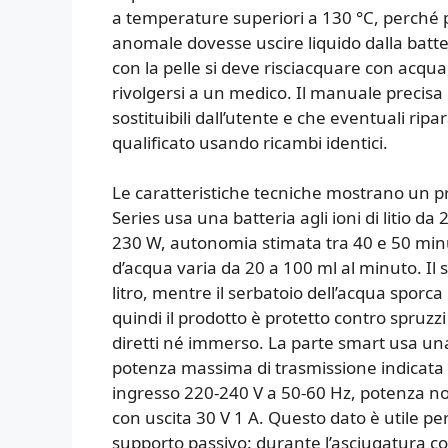
a temperature superiori a 130 °C, perché pu
anomale dovesse uscire liquido dalla batter
con la pelle si deve risciacquare con acqua
rivolgersi a un medico. Il manuale precisa 
sostituibili dall’utente e che eventuali ri
qualificato usando ricambi identici.
Le caratteristiche tecniche mostrano un pr
Series usa una batteria agli ioni di litio 
230 W, autonomia stimata tra 40 e 50 minuti 
d’acqua varia da 20 a 100 ml al minuto. Il s
litro, mentre il serbatoio dell’acqua sporca è
quindi il prodotto è protetto contro spruzz
diretti né immerso. La parte smart usa u
potenza massima di trasmissione indicata 
ingresso 220-240 V a 50-60 Hz, potenza nom
con uscita 30 V 1 A. Questo dato è utile p
supporto passivo: durante l’asciugatura c