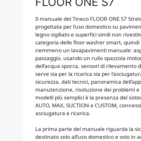
FLOOR ONE S7
Il manuale del Tineco FLOOR ONE S7 Stretc
progettata per l’uso domestico su pavimenti
legno sigillato e superfici simili non rive
categoria delle floor washer smart, quind
nemmeno un lavapavimenti manuale: aspira
passaggio, usando un rullo spazzola motori
dell’acqua sporca, sensori di rilevamento
serve sia per la ricarica sia per l’asciugatu
sicurezza, dati tecnici, panoramica dell’a
manutenzione, risoluzione dei problemi e g
modelli più semplici è la presenza del sis
AUTO, MAX, SUCTION e CUSTOM, connessione
asciugatura e ricarica.
La prima parte del manuale riguarda la sic
destinato solo all’uso domestico e solo in 