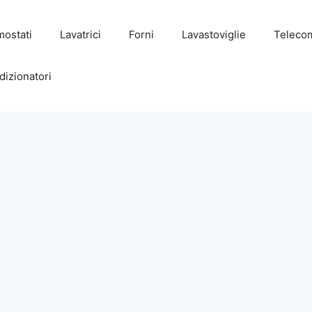
mostati
Lavatrici
Forni
Lavastoviglie
Teleco
dizionatori