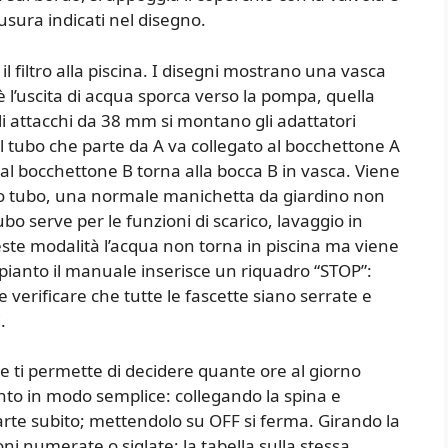
iusura indicati nel disegno.
l filtro alla piscina. I disegni mostrano una vasca
 l’uscita di acqua sporca verso la pompa, quella
gli attacchi da 38 mm si montano gli adattatori
 tubo che parte da A va collegato al bocchettone A
 dal bocchettone B torna alla bocca B in vasca. Viene
zo tubo, una normale manichetta da giardino non
ubo serve per le funzioni di scarico, lavaggio in
ste modalità l’acqua non torna in piscina ma viene
mpianto il manuale inserisce un riquadro “STOP”:
 e verificare che tutte le fascette siano serrate e
.
e ti permette di decidere quante ore al giorno
ento in modo semplice: collegando la spina e
rte subito; mettendolo su OFF si ferma. Girando la
ni numerate o siglate; la tabella sulla stessa