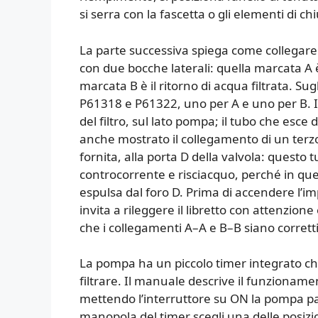
si serra con la fascetta o gli elementi di ch
La parte successiva spiega come collegare i
con due bocche laterali: quella marcata A è
marcata B è il ritorno di acqua filtrata. Su
P61318 e P61322, uno per A e uno per B. Il
del filtro, sul lato pompa; il tubo che esce
anche mostrato il collegamento di un ter
fornita, alla porta D della valvola: questo t
controcorrente e risciacquo, perché in que
espulsa dal foro D. Prima di accendere l’i
invita a rileggere il libretto con attenzione
che i collegamenti A–A e B–B siano corretti
La pompa ha un piccolo timer integrato ch
filtrare. Il manuale descrive il funzionam
mettendo l’interruttore su ON la pompa pa
manopola del timer scegli una delle posizio