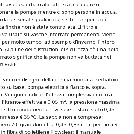
 cavo tosaerba o altri attrezzi, collegare o
ionare la pompa mentre ci sono persone in acqua.
o da personale qualificato; se il corpo pompa è
 finché non è stata controllata. Il filtro è
on va usato su vasche interrate permanenti. Viene
a per molto tempo, ad esempio d’inverno, l’intero
Alla fine delle istruzioni di sicurezza c’è una nota
arrato significa che la pompa non va buttata nei
tri RAEE.
che vedi un disegno della pompa montata: serbatoio
o su base, pompa elettrica a fianco e, sopra,
 Vengono indicati l’altezza complessiva di circa
filtrante effettiva è 0,05 m², la pressione massima
ante il funzionamento dovrebbe restare sotto 0,45
mmessa è 35 °C. La sabbia non è compresa:
 numero 20, granulometria 0,45–0,85 mm, per circa 9
 in fibra di polietilene Flowclear: il manuale