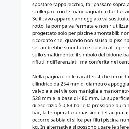
spostare l’apparecchio, far passare sopra al
scollegare con le mani bagnate o far funz
Se il cavo appare danneggiato va sostituit
rotto, la pompa va fermata e non riutilizzata
progettato solo per piscine smontabili: n
ricordato che, quando non si usa la piscin
set andrebbe smontato e riposto al coperto. 
sullo smaltimento: il simbolo del bidone b
rifiuti indifferenziati, ma conferita nei cen
Nella pagina con le caratteristiche tecni
cilindrico da 254 mm di diametro appoggiat
valvola a sei vie con maniglia e manometro.
528 mm e la base di 480 mm. La superficie 
di esercizio è 0,84 bar e la pressione dur
bar; la temperatura massima dell’acqua a
occorre sabbia di silice per filtri piscina
kg. In alternativa si possono usare le sfere