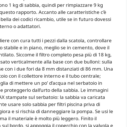
ono 1 kg di sabbia, quindi per rimpiazzare 9 kg
questo rapporto. Accanto alle caratteristiche c’è
bella dei codici ricambio, utile se in futuro dovessi
terno o adattatori.
ere con cura tutti i pezzi dalla scatola, controllare
 stabile e in piano, meglio se in cemento, dove il
tilato. Siccome il filtro completo pesa più di 18 kg,
sato verticalmente alla base con due bulloni: sulla
ase con i due fori da 8 mm distanziati di 86 mm. Una
oio con il collettore interno e il tubo centrale;
glia di mettere un po’ d’acqua nel serbatoio in
proteggerlo dall’urto della sabbia. Le immagini
 stampate sul serbatoio: la sabbia va caricata
nte usare solo sabbia per filtri piscina priva di
eggiora e si rischia di danneggiare la pompa. Se usi le
ma il materiale è molto più leggero. Finito il
 sul bordo, si appoggia il coperchio con la valvola e