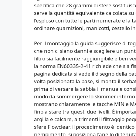
specifica che 28 grammi di sfere sostituisc
serve la quantità equivalente calcolata su 
l’esploso con tutte le parti numerate e la ta
ordinare guarnizioni, manicotti, cestello in
Per il montaggio la guida suggerisce di togli
che non ci siano danni e scegliere un punto
filtro sia facilmente raggiungibile e ben ven
la norma EN60335-2-41 richiede che sia fis
pagina dedicata si vede il disegno della b
volta posizionata la base, si monta il serbat
prima di versare la sabbia il manuale consi
modo da sommergere lo skimmer interno e 
mostrano chiaramente le tacche MIN e MAX
fino a stare tra questi due livelli. È importa
argilla e calcare, altrimenti il filtraggio p
sfere Flowclear, il procedimento è identico 
riempimento, si posiziona l’anello di tenuta