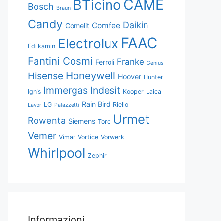
CAME
BTicino
Bosch
Braun
Candy
Daikin
Comfee
Comelit
FAAC
Electrolux
Edilkamin
Fantini Cosmi
Franke
Ferroli
Genius
Honeywell
Hisense
Hoover
Hunter
Immergas
Indesit
Ignis
Kooper
Laica
Rain Bird
LG
Riello
Lavor
Palazzetti
Urmet
Rowenta
Siemens
Toro
Vemer
Vimar
Vortice
Vorwerk
Whirlpool
Zephir
Informazioni