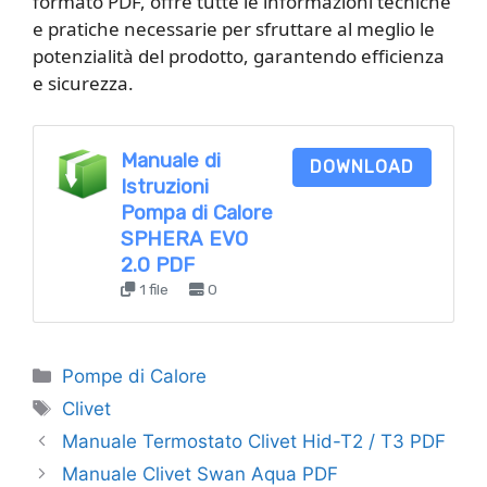
formato PDF, offre tutte le informazioni tecniche
e pratiche necessarie per sfruttare al meglio le
potenzialità del prodotto, garantendo efficienza
e sicurezza.
Manuale di
DOWNLOAD
Istruzioni
Pompa di Calore
SPHERA EVO
2.0 PDF
1 file
0
Categorie
Pompe di Calore
Tag
Clivet
Manuale Termostato Clivet Hid-T2 / T3 PDF
Manuale Clivet Swan Aqua PDF