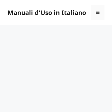
Vai
al
Manuali d'Uso in Italiano
Menu
contenuto