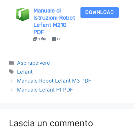
Manuale di
DOWNLOAD
Istruzioni Robot
Lefant M210
PDF
1 file
0
Categorie
Aspirapolvere
Tag
Lefant
Manuale Robot Lefant M3 PDF
Manuale Lefant F1 PDF
Lascia un commento