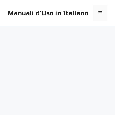
Vai
al
Manuali d'Uso in Italiano
Menu
contenuto