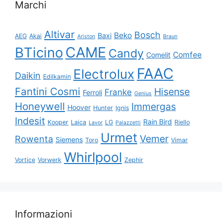
Marchi
Altivar
Bosch
Beko
Baxi
AEG
Akai
Ariston
Braun
CAME
BTicino
Candy
Comfee
Comelit
FAAC
Electrolux
Daikin
Edilkamin
Fantini Cosmi
Hisense
Franke
Ferroli
Genius
Honeywell
Immergas
Hoover
Hunter
Ignis
Indesit
Rain Bird
Kooper
Laica
LG
Riello
Lavor
Palazzetti
Urmet
Vemer
Rowenta
Siemens
Toro
Vimar
Whirlpool
Vortice
Vorwerk
Zephir
Informazioni