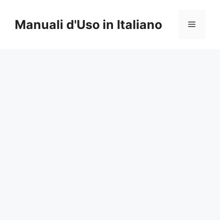
Vai
al
Manuali d'Uso in Italiano
Menu
contenuto