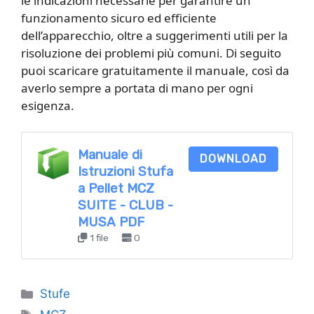
le indicazioni necessarie per garantire un
funzionamento sicuro ed efficiente
dell’apparecchio, oltre a suggerimenti utili per la
risoluzione dei problemi più comuni. Di seguito
puoi scaricare gratuitamente il manuale, così da
averlo sempre a portata di mano per ogni
esigenza.
Manuale di
DOWNLOAD
Istruzioni Stufa
a Pellet MCZ
SUITE - CLUB -
MUSA PDF
1 file
0
Categorie
Stufe
Tag