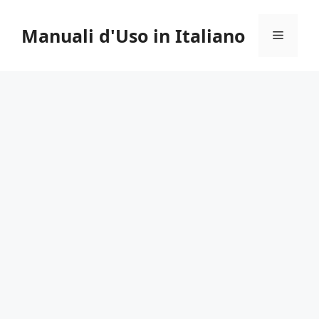
Vai
al
Manuali d'Uso in Italiano
Menu
contenuto