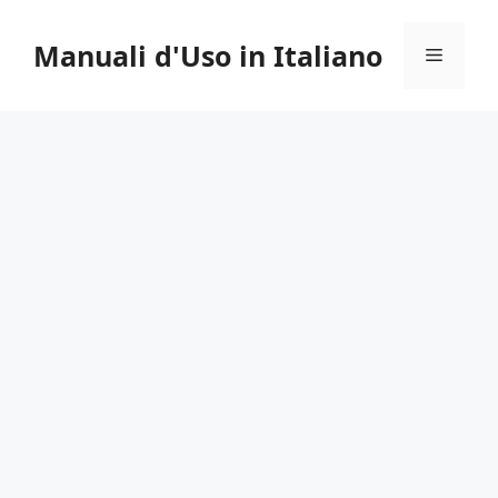
Vai
al
Manuali d'Uso in Italiano
Menu
contenuto