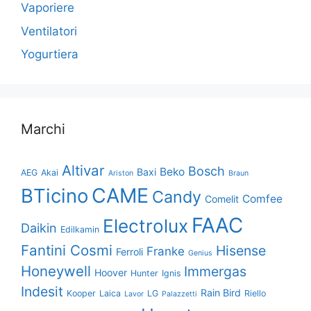
Vaporiere
Ventilatori
Yogurtiera
Marchi
Altivar
Bosch
Beko
Baxi
AEG
Akai
Ariston
Braun
CAME
BTicino
Candy
Comfee
Comelit
FAAC
Electrolux
Daikin
Edilkamin
Fantini Cosmi
Hisense
Franke
Ferroli
Genius
Honeywell
Immergas
Hoover
Hunter
Ignis
Indesit
Rain Bird
Kooper
Laica
LG
Riello
Lavor
Palazzetti