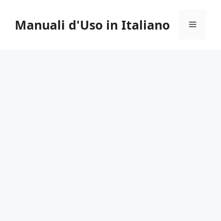
Vai
al
Manuali d'Uso in Italiano
Menu
contenuto