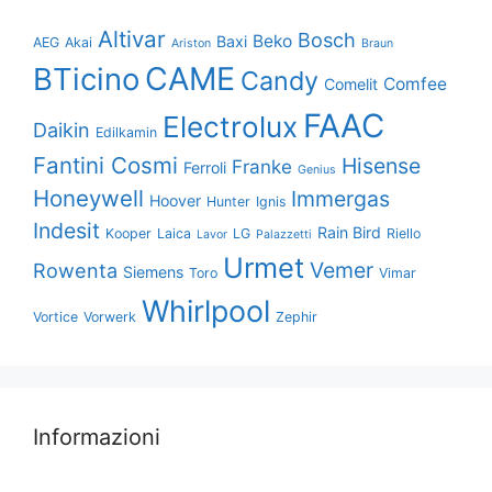
Altivar
Bosch
Beko
Baxi
AEG
Akai
Ariston
Braun
CAME
BTicino
Candy
Comfee
Comelit
FAAC
Electrolux
Daikin
Edilkamin
Fantini Cosmi
Hisense
Franke
Ferroli
Genius
Honeywell
Immergas
Hoover
Hunter
Ignis
Indesit
Rain Bird
Kooper
Laica
LG
Riello
Lavor
Palazzetti
Urmet
Vemer
Rowenta
Siemens
Toro
Vimar
Whirlpool
Vortice
Vorwerk
Zephir
Informazioni