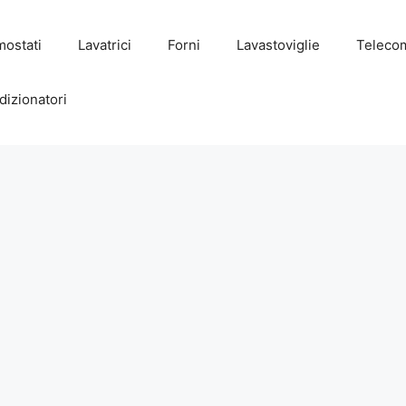
mostati
Lavatrici
Forni
Lavastoviglie
Teleco
dizionatori