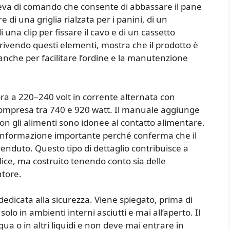
eva di comando che consente di abbassare il pane
re di una griglia rialzata per i panini, di un
 una clip per fissare il cavo e di un cassetto
scrivendo questi elementi, mostra che il prodotto è
anche per facilitare l’ordine e la manutenzione
vora a 220–240 volt in corrente alternata con
ompresa tra 740 e 920 watt. Il manuale aggiunge
con gli alimenti sono idonee al contatto alimentare.
n’informazione importante perché conferma che il
enduto. Questo tipo di dettaglio contribuisce a
ice, ma costruito tenendo conto sia delle
atore.
dicata alla sicurezza. Viene spiegato, prima di
olo in ambienti interni asciutti e mai all’aperto. Il
 o in altri liquidi e non deve mai entrare in