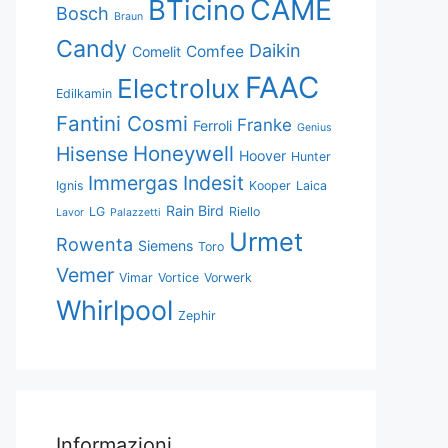
CAME
BTicino
Bosch
Braun
Candy
Daikin
Comfee
Comelit
FAAC
Electrolux
Edilkamin
Fantini Cosmi
Franke
Ferroli
Genius
Honeywell
Hisense
Hoover
Hunter
Immergas
Indesit
Ignis
Kooper
Laica
Rain Bird
LG
Riello
Lavor
Palazzetti
Urmet
Rowenta
Siemens
Toro
Vemer
Vimar
Vortice
Vorwerk
Whirlpool
Zephir
Informazioni