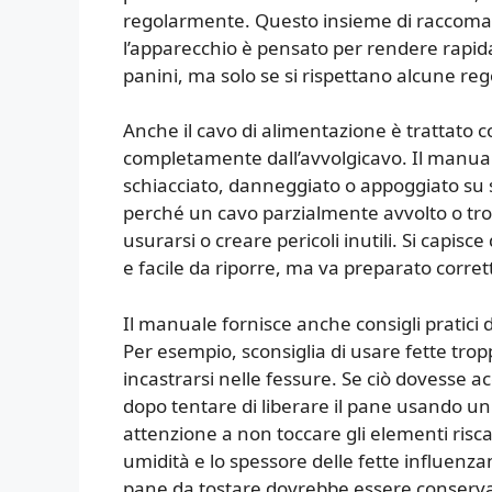
regolarmente. Questo insieme di raccoman
l’apparecchio è pensato per rendere rapida
panini, ma solo se si rispettano alcune reg
Anche il cavo di alimentazione è trattato c
completamente dall’avvolgicavo. Il manuale
schiacciato, danneggiato o appoggiato su 
perché un cavo parzialmente avvolto o trop
usurarsi o creare pericoli inutili. Si capis
e facile da riporre, ma va preparato corre
Il manuale fornisce anche consigli pratici d
Per esempio, sconsiglia di usare fette tro
incastrarsi nelle fessure. Se ciò dovesse a
dopo tentare di liberare il pane usando u
attenzione a non toccare gli elementi riscal
umidità e lo spessore delle fette influenza
pane da tostare dovrebbe essere conserva