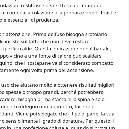
dazioni restituisce bene il tono del manuale:
 e comoda la colazione o la preparazione di toast e
ole essenziali di prudenza.
on attenzione. Prima dell’uso bisogna srotolarlo
 insiste sul fatto che non deve restare
superfici calde. Questa indicazione non è banale,
po vicino a una fonte di calore può scaldarsi,
ce quindi che il tostapane va sì considerato compatto
ttamente ogni volta prima dell’accensione.
’uso che aiutano molto a ottenere risultati migliori.
ppo spesse o troppo grandi, perché potrebbero
ccadere, bisogna prima staccare la spina e solo
n oggetto di legno non appuntito, facendo
danti. Viene poi spiegato che il tipo di pane, la sua
no sensibilmente il grado di doratura. Per questo il
to in una confezione chiusa e, quando si prova un