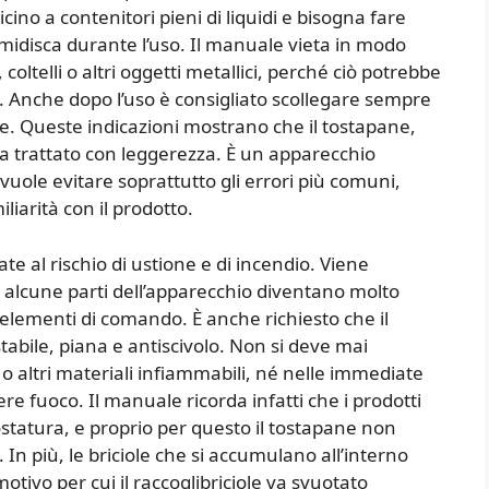
ino a contenitori pieni di liquidi e bisogna fare
umidisca durante l’uso. Il manuale vieta in modo
 coltelli o altri oggetti metallici, perché ciò potrebbe
. Anche dopo l’uso è consigliato scollegare sempre
ie. Queste indicazioni mostrano che il tostapane,
 trattato con leggerezza. È un apparecchio
vuole evitare soprattutto gli errori più comuni,
liarità con il prodotto.
e al rischio di ustione e di incendio. Viene
 alcune parti dell’apparecchio diventano molto
 elementi di comando. È anche richiesto che il
abile, piana e antiscivolo. Non si deve mai
 o altri materiali infiammabili, né nelle immediate
e fuoco. Il manuale ricorda infatti che i prodotti
statura, e proprio per questo il tostapane non
n più, le briciole che si accumulano all’interno
otivo per cui il raccoglibriciole va svuotato