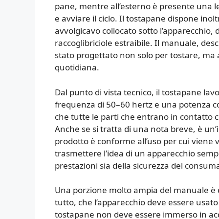
pane, mentre all’esterno è presente una l
e avviare il ciclo. Il tostapane dispone inolt
avvolgicavo collocato sotto l’apparecchio, di
raccoglibriciole estraibile. Il manuale, de
stato progettato non solo per tostare, ma 
quotidiana.
Dal punto di vista tecnico, il tostapane la
frequenza di 50–60 hertz e una potenza c
che tutte le parti che entrano in contatto 
Anche se si tratta di una nota breve, è u
prodotto è conforme all’uso per cui viene v
trasmettere l’idea di un apparecchio sempl
prestazioni sia della sicurezza del consum
Una porzione molto ampia del manuale è de
tutto, che l’apparecchio deve essere usato s
tostapane non deve essere immerso in acqua