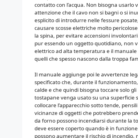
contatto con l’acqua. Non bisogna usarlo vic
attenzione che il cavo non si bagni o si in
esplicito di introdurre nelle fessure posate,
causare scosse elettriche molto pericolose
la spina, per evitare accensioni involontar
pur essendo un oggetto quotidiano, non va
elettrico ad alta temperatura e il manuale 
quelli che spesso nascono dalla troppa fami
Il manuale aggiunge poi le avvertenze legat
specificato che, durante il funzionamento,
calde e che quindi bisogna toccare solo gli
tostapane venga usato su una superficie st
collocare l’apparecchio sotto tende, pensili
vicinanze di oggetti che potrebbero prender
da forno possono incendiarsi durante la to
deve essere coperto quando è in funzione. I
possono aumentare il rischio di incendio, m