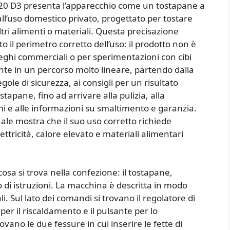
920 D3 presenta l’apparecchio come un tostapane a
l’uso domestico privato, progettato per tostare
ltri alimenti o materiali. Questa precisazione
o il perimetro corretto dell’uso: il prodotto non è
eghi commerciali o per sperimentazioni con cibi
nte in un percorso molto lineare, partendo dalla
gole di sicurezza, ai consigli per un risultato
stapane, fino ad arrivare alla pulizia, alla
mi e alle informazioni su smaltimento e garanzia.
ale mostra che il suo uso corretto richiede
tricità, calore elevato e materiali alimentari
osa si trova nella confezione: il tostapane,
tto di istruzioni. La macchina è descritta in modo
i. Sul lato dei comandi si trovano il regolatore di
 per il riscaldamento e il pulsante per lo
vano le due fessure in cui inserire le fette di