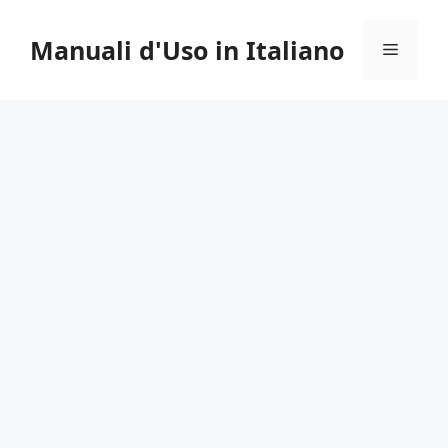
Vai
al
Manuali d'Uso in Italiano
Menu
contenuto