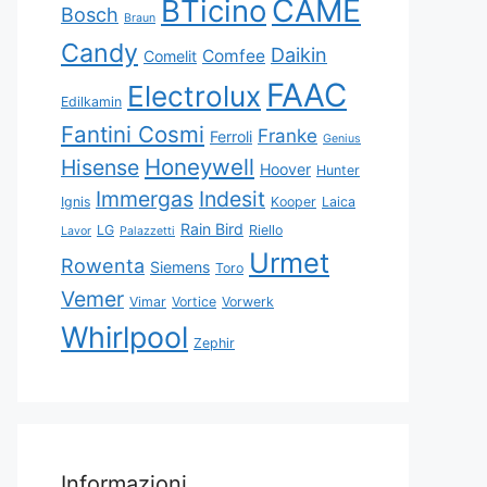
CAME
BTicino
Bosch
Braun
Candy
Daikin
Comfee
Comelit
FAAC
Electrolux
Edilkamin
Fantini Cosmi
Franke
Ferroli
Genius
Honeywell
Hisense
Hoover
Hunter
Immergas
Indesit
Ignis
Kooper
Laica
Rain Bird
LG
Riello
Lavor
Palazzetti
Urmet
Rowenta
Siemens
Toro
Vemer
Vimar
Vortice
Vorwerk
Whirlpool
Zephir
Informazioni