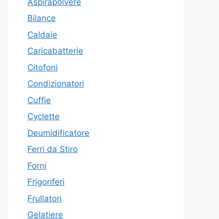
Aspirapolvere
Bilance
Caldaie
Caricabatterie
Citofoni
Condizionatori
Cuffie
Cyclette
Deumidificatore
Ferri da Stiro
Forni
Frigoriferi
Frullatori
Gelatiere