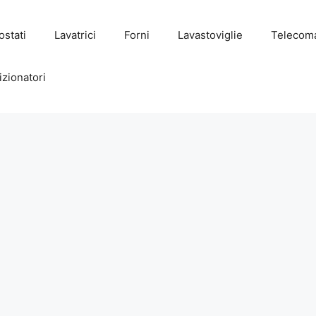
stati
Lavatrici
Forni
Lavastoviglie
Telecom
zionatori