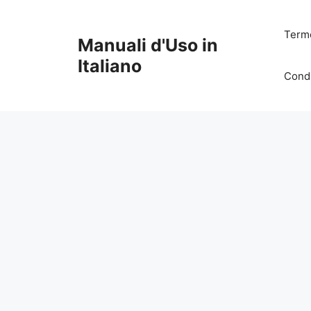
Vai
al
Termo
Manuali d'Uso in
contenuto
Italiano
Condi